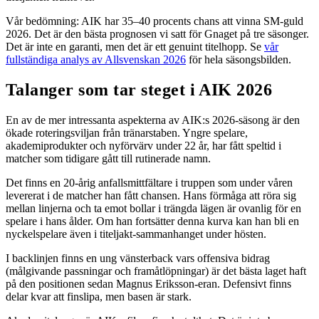
Vår bedömning: AIK har 35–40 procents chans att vinna SM-guld
2026. Det är den bästa prognosen vi satt för Gnaget på tre säsonger.
Det är inte en garanti, men det är ett genuint titelhopp. Se
vår
fullständiga analys av Allsvenskan 2026
för hela säsongsbilden.
Talanger som tar steget i AIK 2026
En av de mer intressanta aspekterna av AIK:s 2026-säsong är den
ökade roteringsviljan från tränarstaben. Yngre spelare,
akademiprodukter och nyförvärv under 22 år, har fått speltid i
matcher som tidigare gått till rutinerade namn.
Det finns en 20-årig anfallsmittfältare i truppen som under våren
levererat i de matcher han fått chansen. Hans förmåga att röra sig
mellan linjerna och ta emot bollar i trängda lägen är ovanlig för en
spelare i hans ålder. Om han fortsätter denna kurva kan han bli en
nyckelspelare även i titeljakt-sammanhanget under hösten.
I backlinjen finns en ung vänsterback vars offensiva bidrag
(målgivande passningar och framåtlöpningar) är det bästa laget haft
på den positionen sedan Magnus Eriksson-eran. Defensivt finns
delar kvar att finslipa, men basen är stark.