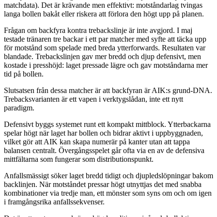
matchdata). Det är krävande men effektivt: motståndarlag tvingas
langa bollen bakåt eller riskera att förlora den högt upp på planen.
Frågan om backfyra kontra trebackslinje är inte avgjord. I maj
testade tränaren tre backar i ett par matcher med syfte att täcka upp
för motstånd som spelade med breda ytterforwards. Resultaten var
blandade. Trebackslinjen gav mer bredd och djup defensivt, men
kostade i presshöjd: laget pressade lägre och gav motståndarna mer
tid på bollen.
Slutsatsen från dessa matcher är att backfyran är AIK:s grund-DNA.
Trebacksvarianten är ett vapen i verktygslådan, inte ett nytt
paradigm.
Defensivt byggs systemet runt ett kompakt mittblock. Ytterbackarna
spelar högt när laget har bollen och bidrar aktivt i uppbyggnaden,
vilket gör att AIK kan skapa numerär på kanter utan att tappa
balansen centralt. Övergångsspelet går ofta via en av de defensiva
mittfältarna som fungerar som distributionspunkt.
Anfallsmässigt söker laget bredd tidigt och djupledslöpningar bakom
backlinjen. När motståndet pressar högt utnyttjas det med snabba
kombinationer via tredje man, ett mönster som syns om och om igen
i framgångsrika anfallssekvenser.