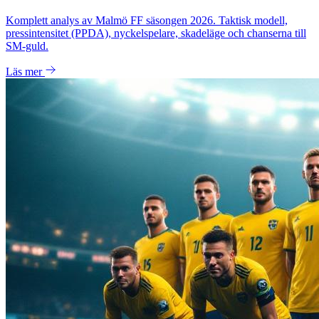
Komplett analys av Malmö FF säsongen 2026. Taktisk modell,
pressintensitet (PPDA), nyckelspelare, skadeläge och chanserna till
SM-guld.
Läs mer