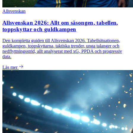
Allsvenskan
Allsvenskan 2026: Allt om säsongen, tabellen,
toppskyttar och guldkampen
Den kompletta guiden till Allsvenskan 2026. Tabellsituationen,
guldkampen, toppskyttarna, taktiska trender, unga talanger och
nedflyttningsstrid, allt analyserat med xG, PPDA och progressiv
data.
Läs mer