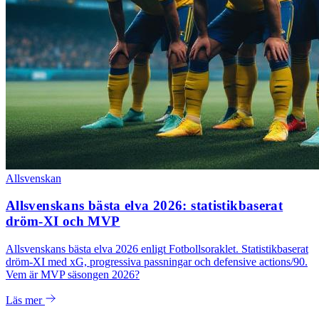
Allsvenskan
Allsvenskans bästa elva 2026: statistikbaserat
dröm-XI och MVP
Allsvenskans bästa elva 2026 enligt Fotbollsoraklet. Statistikbaserat
dröm-XI med xG, progressiva passningar och defensive actions/90.
Vem är MVP säsongen 2026?
Läs mer