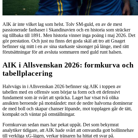
AIK är inte vilket lag som helst. Tolv SM-guld, en av de mest
passionerade fanbaser i Skandinavien och en historia som sträcker
sig tillbaka till 1891. Men historia vinner inga poäng i maj 2026. Det
gör prestation. Och just nu finns det goda skäl att tro att Gnaget
befinner sig mitt i en av sina starkaste säsonger på länge, med rätt
förutsättningar för att avsluta sommaren med guld runt halsen.
AIK i Allsvenskan 2026: formkurva och
tabellplacering
Halvvägs in i Allsvenskan 2026 befinner sig AIK i toppen av
tabellen med en offensiv som börjar ta form och ett defensivt
fundament som är svårt att spräcka. Laget har visat två olika
ansikten beroende på motståndet: mot de nedre halvorna dominerar
de med boll och skapar chanser löpande, mot topplagen går de tätt,
kompakt och väntar på omställningar.
Formkurvan sedan mars har pekat uppåt. Det som bekymrat
analytiker tidigare, att AIK hade svårt att omvandla gott bollinnehav
till verkliga xG-lägen, verkar tränaren ha hittat ett svar på.