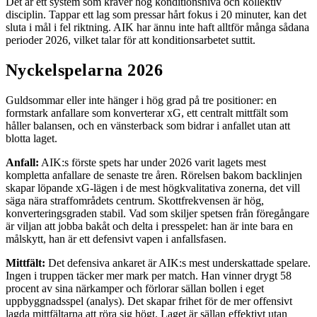
Det är ett system som kräver hög konditionsnivå och kollektiv
disciplin. Tappar ett lag som pressar hårt fokus i 20 minuter, kan det
sluta i mål i fel riktning. AIK har ännu inte haft alltför många sådana
perioder 2026, vilket talar för att konditionsarbetet suttit.
Nyckelspelarna 2026
Guldsommar eller inte hänger i hög grad på tre positioner: en
formstark anfallare som konverterar xG, ett centralt mittfält som
håller balansen, och en vänsterback som bidrar i anfallet utan att
blotta laget.
Anfall:
AIK:s förste spets har under 2026 varit lagets mest
kompletta anfallare de senaste tre åren. Rörelsen bakom backlinjen
skapar löpande xG-lägen i de mest högkvalitativa zonerna, det vill
säga nära straffområdets centrum. Skottfrekvensen är hög,
konverteringsgraden stabil. Vad som skiljer spetsen från föregångare
är viljan att jobba bakåt och delta i presspelet: han är inte bara en
målskytt, han är ett defensivt vapen i anfallsfasen.
Mittfält:
Det defensiva ankaret är AIK:s mest underskattade spelare.
Ingen i truppen täcker mer mark per match. Han vinner drygt 58
procent av sina närkamper och förlorar sällan bollen i eget
uppbyggnadsspel (analys). Det skapar frihet för de mer offensivt
lagda mittfältarna att röra sig högt. Laget är sällan effektivt utan