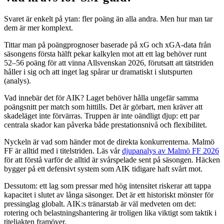
Svaret är enkelt på ytan: fler poäng än alla andra. Men hur man tar
dem är mer komplext.
Tittar man på poängprognoser baserade på xG och xGA-data från
säsongens första hälft pekar kalkylen mot att ett lag behöver runt
52–56 poäng för att vinna Allsvenskan 2026, förutsatt att tätstriden
håller i sig och att inget lag spårar ur dramatiskt i slutspurten
(analys).
Vad innebär det för AIK? Laget behöver hålla ungefär samma
poängsnitt per match som hittills. Det är görbart, men kräver att
skadeläget inte förvärras. Truppen är inte oändligt djup: ett par
centrala skador kan påverka både prestationsnivå och flexibilitet.
Nyckeln är vad som händer mot de direkta konkurrenterna. Malmö
FF är alltid med i titelstriden. Läs vår
djupanalys av Malmö FF 2026
för att förstå varför de alltid är svårspelade sent på säsongen. Häcken
bygger på ett defensivt system som AIK tidigare haft svårt mot.
Dessutom: ett lag som pressar med hög intensitet riskerar att tappa
kapacitet i slutet av långa säsonger. Det är ett historiskt mönster för
pressinglag globalt. AIK:s tränarstab är väl medveten om det:
rotering och belastningshantering är troligen lika viktigt som taktik i
titeljakten framöver.