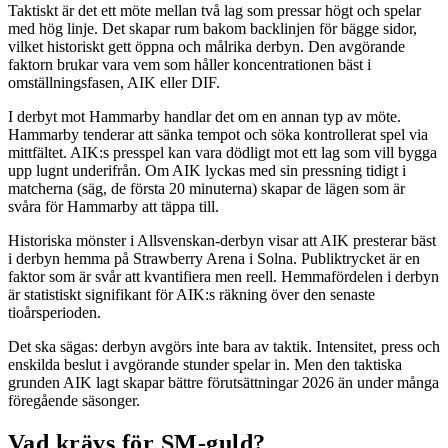
Taktiskt är det ett möte mellan två lag som pressar högt och spelar
med hög linje. Det skapar rum bakom backlinjen för bägge sidor,
vilket historiskt gett öppna och målrika derbyn. Den avgörande
faktorn brukar vara vem som håller koncentrationen bäst i
omställningsfasen, AIK eller DIF.
I derbyt mot Hammarby handlar det om en annan typ av möte.
Hammarby tenderar att sänka tempot och söka kontrollerat spel via
mittfältet. AIK:s presspel kan vara dödligt mot ett lag som vill bygga
upp lugnt underifrån. Om AIK lyckas med sin pressning tidigt i
matcherna (säg, de första 20 minuterna) skapar de lägen som är
svåra för Hammarby att täppa till.
Historiska mönster i Allsvenskan-derbyn visar att AIK presterar bäst
i derbyn hemma på Strawberry Arena i Solna. Publiktrycket är en
faktor som är svår att kvantifiera men reell. Hemmafördelen i derbyn
är statistiskt signifikant för AIK:s räkning över den senaste
tioårsperioden.
Det ska sägas: derbyn avgörs inte bara av taktik. Intensitet, press och
enskilda beslut i avgörande stunder spelar in. Men den taktiska
grunden AIK lagt skapar bättre förutsättningar 2026 än under många
föregående säsonger.
Vad krävs för SM-guld?