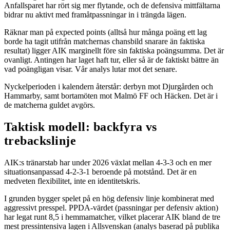
Anfallsparet har rört sig mer flytande, och de defensiva mittfältarna
bidrar nu aktivt med framåtpassningar in i trängda lägen.
Räknar man på expected points (alltså hur många poäng ett lag
borde ha tagit utifrån matchernas chansbild snarare än faktiska
resultat) ligger AIK marginellt före sin faktiska poängsumma. Det är
ovanligt. Antingen har laget haft tur, eller så är de faktiskt bättre än
vad poängligan visar. Vår analys lutar mot det senare.
Nyckelperioden i kalendern återstår: derbyn mot Djurgården och
Hammarby, samt bortamöten mot Malmö FF och Häcken. Det är i
de matcherna guldet avgörs.
Taktisk modell: backfyra vs
trebackslinje
AIK:s tränarstab har under 2026 växlat mellan 4-3-3 och en mer
situationsanpassad 4-2-3-1 beroende på motstånd. Det är en
medveten flexibilitet, inte en identitetskris.
I grunden bygger spelet på en hög defensiv linje kombinerat med
aggressivt presspel. PPDA-värdet (passningar per defensiv aktion)
har legat runt 8,5 i hemmamatcher, vilket placerar AIK bland de tre
mest pressintensiva lagen i Allsvenskan (analys baserad på publika