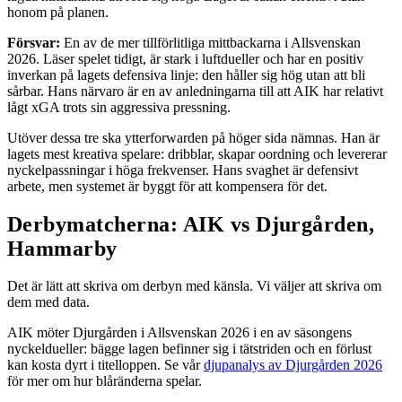
honom på planen.
Försvar:
En av de mer tillförlitliga mittbackarna i Allsvenskan
2026. Läser spelet tidigt, är stark i luftdueller och har en positiv
inverkan på lagets defensiva linje: den håller sig hög utan att bli
sårbar. Hans närvaro är en av anledningarna till att AIK har relativt
lågt xGA trots sin aggressiva pressning.
Utöver dessa tre ska ytterforwarden på höger sida nämnas. Han är
lagets mest kreativa spelare: dribblar, skapar oordning och levererar
nyckelpassningar i höga frekvenser. Hans svaghet är defensivt
arbete, men systemet är byggt för att kompensera för det.
Derbymatcherna: AIK vs Djurgården,
Hammarby
Det är lätt att skriva om derbyn med känsla. Vi väljer att skriva om
dem med data.
AIK möter Djurgården i Allsvenskan 2026 i en av säsongens
nyckeldueller: bägge lagen befinner sig i tätstriden och en förlust
kan kosta dyrt i titelloppen. Se vår
djupanalys av Djurgården 2026
för mer om hur blåränderna spelar.