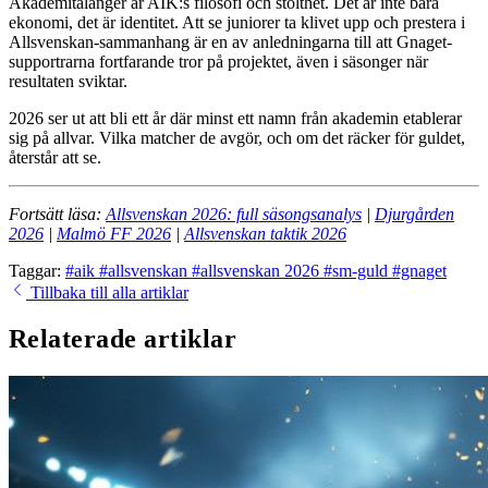
Akademitalanger är AIK:s filosofi och stolthet. Det är inte bara
ekonomi, det är identitet. Att se juniorer ta klivet upp och prestera i
Allsvenskan-sammanhang är en av anledningarna till att Gnaget-
supportrarna fortfarande tror på projektet, även i säsonger när
resultaten sviktar.
2026 ser ut att bli ett år där minst ett namn från akademin etablerar
sig på allvar. Vilka matcher de avgör, och om det räcker för guldet,
återstår att se.
Fortsätt läsa:
Allsvenskan 2026: full säsongsanalys
|
Djurgården
2026
|
Malmö FF 2026
|
Allsvenskan taktik 2026
Taggar:
#aik
#allsvenskan
#allsvenskan 2026
#sm-guld
#gnaget
Tillbaka till alla artiklar
Relaterade artiklar