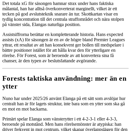
Det totala xG för säsongen hamnar strax under hans faktiska
målantal, han har alltså överkonverterat marginellt, vilket är ett
tecken på god avslutsteknik snarare än tur. Skottkartan visar en
tydlig koncentration till det centrala straffområdet och nära stolpen
på vänster sida, Elangas naturliga position.
Assistsiffrorna berättar en kompletterande historia. Hans expected
assists (xA) för säsongen är en av de högre bland Premier Leagues
yttrar, ett resultat av att han konsekvent ger bollen till medspelare i
bättre positioner istället för att hålla kvar den för ytterligare en
rörelse. För Forest, som är beroende av att konvertera sina få
chanser, är den typen av beslutsfattande avgörande.
Forests taktiska användning: mer än en
ytter
Nuno har under 2025/26 använt Elanga på ett sätt som avslöjar hur
centralt han är för lagets struktur, inte bara som en ytter som ska gå
en mot en mot backarna.
Primärt spelar Elanga som vänsterytter i ett 4-2-3-1 eller 4-3-3,
beroende på motstånd. Men hans rörelsemönster är atypiska: han
driver frekvent in mot centrum, vilket skapar överlappslägen för den