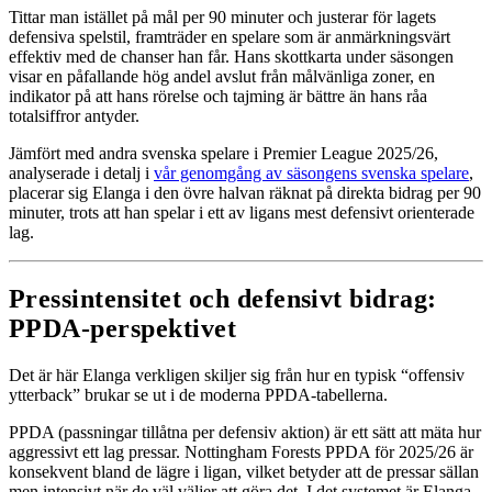
Tittar man istället på mål per 90 minuter och justerar för lagets
defensiva spelstil, framträder en spelare som är anmärkningsvärt
effektiv med de chanser han får. Hans skottkarta under säsongen
visar en påfallande hög andel avslut från målvänliga zoner, en
indikator på att hans rörelse och tajming är bättre än hans råa
totalsiffror antyder.
Jämfört med andra svenska spelare i Premier League 2025/26,
analyserade i detalj i
vår genomgång av säsongens svenska spelare
,
placerar sig Elanga i den övre halvan räknat på direkta bidrag per 90
minuter, trots att han spelar i ett av ligans mest defensivt orienterade
lag.
Pressintensitet och defensivt bidrag:
PPDA-perspektivet
Det är här Elanga verkligen skiljer sig från hur en typisk “offensiv
ytterback” brukar se ut i de moderna PPDA-tabellerna.
PPDA (passningar tillåtna per defensiv aktion) är ett sätt att mäta hur
aggressivt ett lag pressar. Nottingham Forests PPDA för 2025/26 är
konsekvent bland de lägre i ligan, vilket betyder att de pressar sällan
men intensivt när de väl väljer att göra det. I det systemet är Elanga