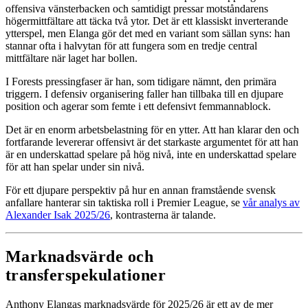
offensiva vänsterbacken och samtidigt pressar motståndarens
högermittfältare att täcka två ytor. Det är ett klassiskt inverterande
ytterspel, men Elanga gör det med en variant som sällan syns: han
stannar ofta i halvytan för att fungera som en tredje central
mittfältare när laget har bollen.
I Forests pressingfaser är han, som tidigare nämnt, den primära
triggern. I defensiv organisering faller han tillbaka till en djupare
position och agerar som femte i ett defensivt femmannablock.
Det är en enorm arbetsbelastning för en ytter. Att han klarar den och
fortfarande levererar offensivt är det starkaste argumentet för att han
är en underskattad spelare på hög nivå, inte en underskattad spelare
för att han spelar under sin nivå.
För ett djupare perspektiv på hur en annan framstående svensk
anfallare hanterar sin taktiska roll i Premier League, se
vår analys av
Alexander Isak 2025/26
, kontrasterna är talande.
Marknadsvärde och
transferspekulationer
Anthony Elangas marknadsvärde för 2025/26 är ett av de mer