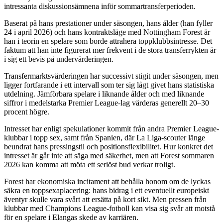
intressanta diskussionsämnena inför sommartransferperioden.
Baserat på hans prestationer under säsongen, hans ålder (han fyller
24 i april 2026) och hans kontraktsläge med Nottingham Forest är
han i teorin en spelare som borde attrahera toppklubbsintresse. Det
faktum att han inte figurerat mer frekvent i de stora transferrykten är
i sig ett bevis på undervärderingen.
Transfermarktsvärderingen har successivt stigit under säsongen, men
ligger fortfarande i ett intervall som ter sig lågt givet hans statistiska
utdelning. Jämförbara spelare i liknande ålder och med liknande
siffror i medelstarka Premier League-lag värderas generellt 20–30
procent högre.
Intresset har enligt spekulationer kommit från andra Premier League-
klubbar i topp sex, samt från Spanien, där La Liga-scouter länge
beundrat hans pressingstil och positionsflexibilitet. Hur konkret det
intresset är går inte att säga med säkerhet, men att Forest sommaren
2026 kan komma att möta ett seriöst bud verkar troligt.
Forest har ekonomiska incitament att behålla honom om de lyckas
säkra en toppsexaplacering: hans bidrag i ett eventuellt europeiskt
äventyr skulle vara svårt att ersätta på kort sikt. Men pressen från
klubbar med Champions League-fotboll kan visa sig svår att motstå
för en spelare i Elangas skede av karriären.