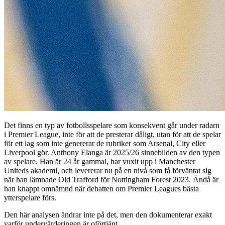
Det finns en typ av fotbollsspelare som konsekvent går under radarn
i Premier League, inte för att de presterar dåligt, utan för att de spelar
för ett lag som inte genererar de rubriker som Arsenal, City eller
Liverpool gör. Anthony Elanga är 2025/26 sinnebilden av den typen
av spelare. Han är 24 år gammal, har vuxit upp i Manchester
Uniteds akademi, och levererar nu på en nivå som få förväntat sig
när han lämnade Old Trafford för Nottingham Forest 2023. Ändå är
han knappt omnämnd när debatten om Premier Leagues bästa
ytterspelare förs.
Den här analysen ändrar inte på det, men den dokumenterar exakt
varför undervärderingen är oförtjänt.