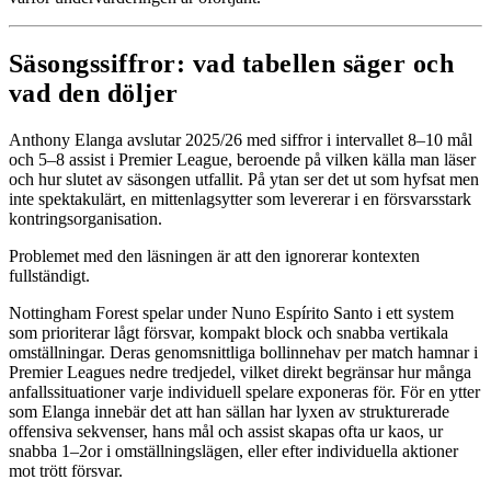
Säsongssiffror: vad tabellen säger och
vad den döljer
Anthony Elanga avslutar 2025/26 med siffror i intervallet 8–10 mål
och 5–8 assist i Premier League, beroende på vilken källa man läser
och hur slutet av säsongen utfallit. På ytan ser det ut som hyfsat men
inte spektakulärt, en mittenlagsytter som levererar i en försvarsstark
kontringsorganisation.
Problemet med den läsningen är att den ignorerar kontexten
fullständigt.
Nottingham Forest spelar under Nuno Espírito Santo i ett system
som prioriterar lågt försvar, kompakt block och snabba vertikala
omställningar. Deras genomsnittliga bollinnehav per match hamnar i
Premier Leagues nedre tredjedel, vilket direkt begränsar hur många
anfallssituationer varje individuell spelare exponeras för. För en ytter
som Elanga innebär det att han sällan har lyxen av strukturerade
offensiva sekvenser, hans mål och assist skapas ofta ur kaos, ur
snabba 1–2or i omställningslägen, eller efter individuella aktioner
mot trött försvar.