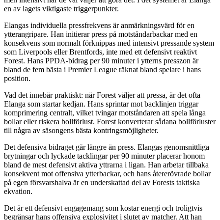
en av lagets viktigaste triggerpunkter.
Elangas individuella pressfrekvens är anmärkningsvärd för en
ytterangripare. Han initierar press på motståndarbackar med en
konsekvens som normalt förknippas med intensivt pressande system
som Liverpools eller Brentfords, inte med ett defensivt reaktivt
Forest. Hans PPDA-bidrag per 90 minuter i ytterns presszon är
bland de fem bästa i Premier League räknat bland spelare i hans
position.
Vad det innebär praktiskt: när Forest väljer att pressa, är det ofta
Elanga som startar kedjan. Hans sprintar mot backlinjen triggar
komprimering centralt, vilket tvingar motståndaren att spela långa
bollar eller riskera bollförlust. Forest konverterar sådana bollförluster
till några av säsongens bästa kontringsmöjligheter.
Det defensiva bidraget går längre än press. Elangas genomsnittliga
brytningar och lyckade tacklingar per 90 minuter placerar honom
bland de mest defensivt aktiva yttrarna i ligan. Han arbetar tillbaka
konsekvent mot offensiva ytterbackar, och hans återerövrade bollar
på egen försvarshalva är en underskattad del av Forests taktiska
ekvation.
Det är ett defensivt engagemang som kostar energi och troligtvis
begränsar hans offensiva explosivitet i slutet av matcher. Att han