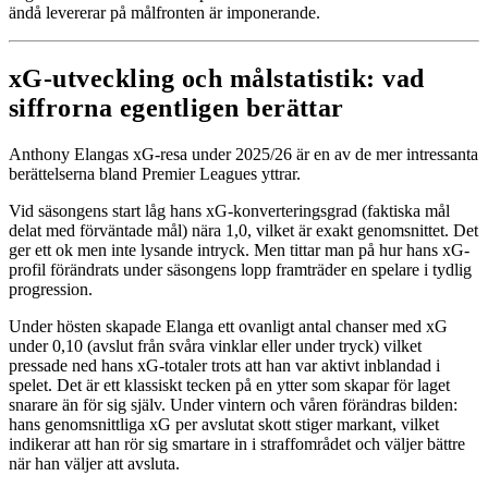
ändå levererar på målfronten är imponerande.
xG-utveckling och målstatistik: vad
siffrorna egentligen berättar
Anthony Elangas xG-resa under 2025/26 är en av de mer intressanta
berättelserna bland Premier Leagues yttrar.
Vid säsongens start låg hans xG-konverteringsgrad (faktiska mål
delat med förväntade mål) nära 1,0, vilket är exakt genomsnittet. Det
ger ett ok men inte lysande intryck. Men tittar man på hur hans xG-
profil förändrats under säsongens lopp framträder en spelare i tydlig
progression.
Under hösten skapade Elanga ett ovanligt antal chanser med xG
under 0,10 (avslut från svåra vinklar eller under tryck) vilket
pressade ned hans xG-totaler trots att han var aktivt inblandad i
spelet. Det är ett klassiskt tecken på en ytter som skapar för laget
snarare än för sig själv. Under vintern och våren förändras bilden:
hans genomsnittliga xG per avslutat skott stiger markant, vilket
indikerar att han rör sig smartare in i straffområdet och väljer bättre
när han väljer att avsluta.