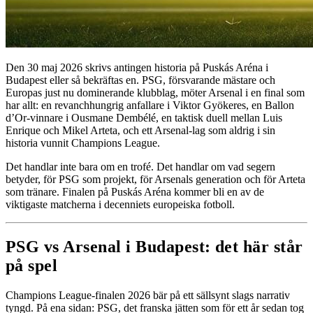
Den 30 maj 2026 skrivs antingen historia på Puskás Aréna i
Budapest eller så bekräftas en. PSG, försvarande mästare och
Europas just nu dominerande klubblag, möter Arsenal i en final som
har allt: en revanchhungrig anfallare i Viktor Gyökeres, en Ballon
d’Or-vinnare i Ousmane Dembélé, en taktisk duell mellan Luis
Enrique och Mikel Arteta, och ett Arsenal-lag som aldrig i sin
historia vunnit Champions League.
Det handlar inte bara om en trofé. Det handlar om vad segern
betyder, för PSG som projekt, för Arsenals generation och för Arteta
som tränare. Finalen på Puskás Aréna kommer bli en av de
viktigaste matcherna i decenniets europeiska fotboll.
PSG vs Arsenal i Budapest: det här står
på spel
Champions League-finalen 2026 bär på ett sällsynt slags narrativ
tyngd. På ena sidan: PSG, det franska jätten som för ett år sedan tog