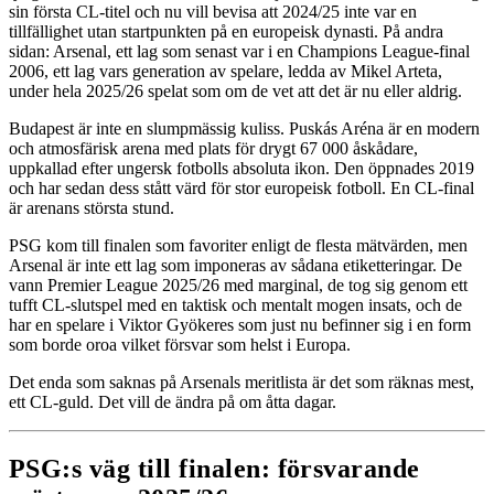
sin första CL-titel och nu vill bevisa att 2024/25 inte var en
tillfällighet utan startpunkten på en europeisk dynasti. På andra
sidan: Arsenal, ett lag som senast var i en Champions League-final
2006, ett lag vars generation av spelare, ledda av Mikel Arteta,
under hela 2025/26 spelat som om de vet att det är nu eller aldrig.
Budapest är inte en slumpmässig kuliss. Puskás Aréna är en modern
och atmosfärisk arena med plats för drygt 67 000 åskådare,
uppkallad efter ungersk fotbolls absoluta ikon. Den öppnades 2019
och har sedan dess stått värd för stor europeisk fotboll. En CL-final
är arenans största stund.
PSG kom till finalen som favoriter enligt de flesta mätvärden, men
Arsenal är inte ett lag som imponeras av sådana etiketteringar. De
vann Premier League 2025/26 med marginal, de tog sig genom ett
tufft CL-slutspel med en taktisk och mentalt mogen insats, och de
har en spelare i Viktor Gyökeres som just nu befinner sig i en form
som borde oroa vilket försvar som helst i Europa.
Det enda som saknas på Arsenals meritlista är det som räknas mest,
ett CL-guld. Det vill de ändra på om åtta dagar.
PSG:s väg till finalen: försvarande