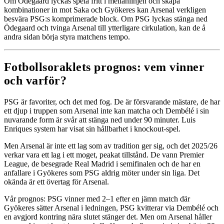
Om Ödegaard lyckas spela fritt i mellanlinjen och skapa
kombinationer in mot Saka och Gyökeres kan Arsenal verkligen
besvära PSG:s komprimerade block. Om PSG lyckas stänga ned
Ödegaard och tvinga Arsenal till ytterligare cirkulation, kan de å
andra sidan börja styra matchens tempo.
Fotbollsoraklets prognos: vem vinner
och varför?
PSG är favoriter, och det med fog. De är försvarande mästare, de har
ett djup i truppen som Arsenal inte kan matcha och Dembélé i sin
nuvarande form är svår att stänga ned under 90 minuter. Luis
Enriques system har visat sin hållbarhet i knockout-spel.
Men Arsenal är inte ett lag som av tradition ger sig, och det 2025/26
verkar vara ett lag i ett moget, peakat tillstånd. De vann Premier
League, de besegrade Real Madrid i semifinalen och de har en
anfallare i Gyökeres som PSG aldrig möter under sin liga. Det
okända är ett övertag för Arsenal.
Vår prognos: PSG vinner med 2–1 efter en jämn match där
Gyökeres sätter Arsenal i ledningen, PSG kvitterar via Dembélé och
en avgjord kontring nära slutet stänger det. Men om Arsenal håller