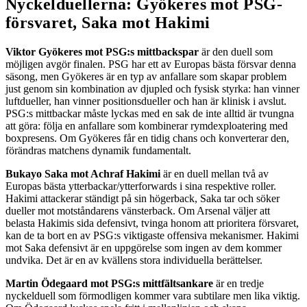
Nyckelduellerna: Gyökeres mot PSG-
försvaret, Saka mot Hakimi
Viktor Gyökeres mot PSG:s mittbackspar
är den duell som
möjligen avgör finalen. PSG har ett av Europas bästa försvar denna
säsong, men Gyökeres är en typ av anfallare som skapar problem
just genom sin kombination av djupled och fysisk styrka: han vinner
luftdueller, han vinner positionsdueller och han är klinisk i avslut.
PSG:s mittbackar måste lyckas med en sak de inte alltid är tvungna
att göra: följa en anfallare som kombinerar rymdexploatering med
boxpresens. Om Gyökeres får en tidig chans och konverterar den,
förändras matchens dynamik fundamentalt.
Bukayo Saka mot Achraf Hakimi
är en duell mellan två av
Europas bästa ytterbackar/ytterforwards i sina respektive roller.
Hakimi attackerar ständigt på sin högerback, Saka tar och söker
dueller mot motståndarens vänsterback. Om Arsenal väljer att
belasta Hakimis sida defensivt, tvinga honom att prioritera försvaret,
kan de ta bort en av PSG:s viktigaste offensiva mekanismer. Hakimi
mot Saka defensivt är en uppgörelse som ingen av dem kommer
undvika. Det är en av kvällens stora individuella berättelser.
Martin Ödegaard mot PSG:s mittfältsankare
är en tredje
nyckelduell som förmodligen kommer vara subtilare men lika viktig.