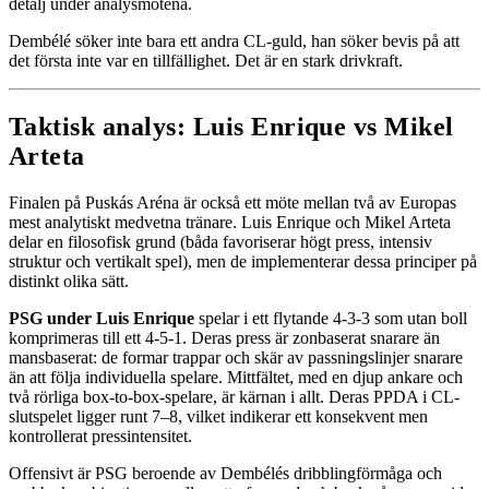
detalj under analysmötena.
Dembélé söker inte bara ett andra CL-guld, han söker bevis på att
det första inte var en tillfällighet. Det är en stark drivkraft.
Taktisk analys: Luis Enrique vs Mikel
Arteta
Finalen på Puskás Aréna är också ett möte mellan två av Europas
mest analytiskt medvetna tränare. Luis Enrique och Mikel Arteta
delar en filosofisk grund (båda favoriserar högt press, intensiv
struktur och vertikalt spel), men de implementerar dessa principer på
distinkt olika sätt.
PSG under Luis Enrique
spelar i ett flytande 4-3-3 som utan boll
komprimeras till ett 4-5-1. Deras press är zonbaserat snarare än
mansbaserat: de formar trappar och skär av passningslinjer snarare
än att följa individuella spelare. Mittfältet, med en djup ankare och
två rörliga box-to-box-spelare, är kärnan i allt. Deras PPDA i CL-
slutspelet ligger runt 7–8, vilket indikerar ett konsekvent men
kontrollerat pressintensitet.
Offensivt är PSG beroende av Dembélés dribblingförmåga och