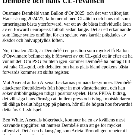
Dembélé och hans CL-revansch
Ousmane Dembélé vann Ballon d’Or 2025, och det var välförtjänt.
Hans säsong 2024/25, kulminerad med CL-titeln och hans roll som
turneringens bästa ytterforward, var ett av de bästa individuella åren
av en forward i europeisk fotboll sedan länge. Det är ett erkännande
som länge syntes omöjligt för en spelare vars karriär präglades av
skador och halvuppfyllda löften.
Nu, i finalen 2026, är Dembélé i en position som mycket få Ballon
d’Or-vinnare befinner sig i: försvaret av ett CL-guld ett år efter att ha
vunnit det. Om PSG tar titeln igen kommer Dembélé ha bidragit till
två raka CL-guld, och debatten om hans plats bland epokens bästa
forwards kommer att skifta register.
Mot Arsenal är han Arsenal-backarnas primära bekymmer. Dembélé
attackerar företrädesvis från höger in mot vänsterkanten, och han
söker dribblingslägen tidigt i positionsspelet. Hans PPDA-bidrag,
det vill säga hans förmåga att initiera press och tvinga motståndaren
till dåliga beslut högt upp på planen, hör till de högsta hos forwards i
detta års CL-slutspel.
Ben White, Arsenals högerback, kommer ha en av kvällens mest
krävande uppgifter: att hantera Dembélé utan att ge för mycket
offensivt. Det är en balansgång som Arteta förmodligen repeterat i