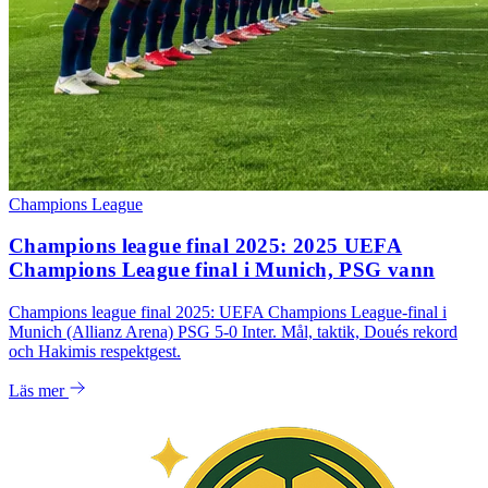
Champions League
Champions league final 2025: 2025 UEFA
Champions League final i Munich, PSG vann
Champions league final 2025: UEFA Champions League-final i
Munich (Allianz Arena) PSG 5-0 Inter. Mål, taktik, Doués rekord
och Hakimis respektgest.
Läs mer