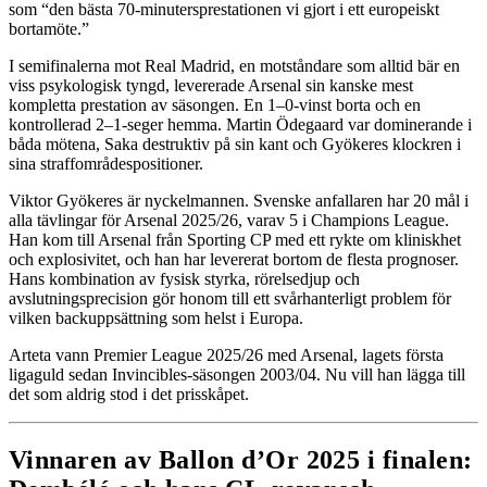
som “den bästa 70-minutersprestationen vi gjort i ett europeiskt
bortamöte.”
I semifinalerna mot Real Madrid, en motståndare som alltid bär en
viss psykologisk tyngd, levererade Arsenal sin kanske mest
kompletta prestation av säsongen. En 1–0-vinst borta och en
kontrollerad 2–1-seger hemma. Martin Ödegaard var dominerande i
båda mötena, Saka destruktiv på sin kant och Gyökeres klockren i
sina straffområdespositioner.
Viktor Gyökeres är nyckelmannen. Svenske anfallaren har 20 mål i
alla tävlingar för Arsenal 2025/26, varav 5 i Champions League.
Han kom till Arsenal från Sporting CP med ett rykte om kliniskhet
och explosivitet, och han har levererat bortom de flesta prognoser.
Hans kombination av fysisk styrka, rörelsedjup och
avslutningsprecision gör honom till ett svårhanterligt problem för
vilken backuppsättning som helst i Europa.
Arteta vann Premier League 2025/26 med Arsenal, lagets första
ligaguld sedan Invincibles-säsongen 2003/04. Nu vill han lägga till
det som aldrig stod i det prisskåpet.
Vinnaren av Ballon d’Or 2025 i finalen: