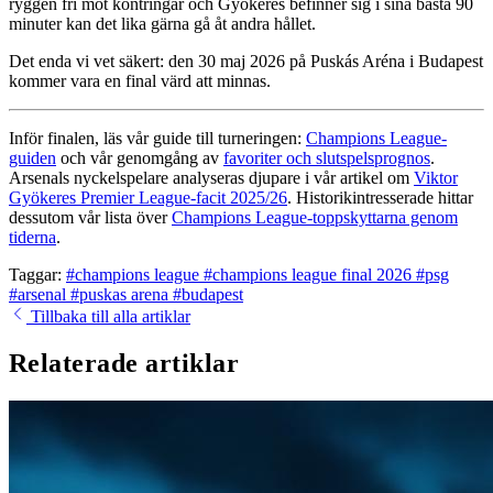
ryggen fri mot kontringar och Gyökeres befinner sig i sina bästa 90
minuter kan det lika gärna gå åt andra hållet.
Det enda vi vet säkert: den 30 maj 2026 på Puskás Aréna i Budapest
kommer vara en final värd att minnas.
Inför finalen, läs vår guide till turneringen:
Champions League-
guiden
och vår genomgång av
favoriter och slutspelsprognos
.
Arsenals nyckelspelare analyseras djupare i vår artikel om
Viktor
Gyökeres Premier League-facit 2025/26
. Historikintresserade hittar
dessutom vår lista över
Champions League-toppskyttarna genom
tiderna
.
Taggar:
#champions league
#champions league final 2026
#psg
#arsenal
#puskas arena
#budapest
Tillbaka till alla artiklar
Relaterade artiklar