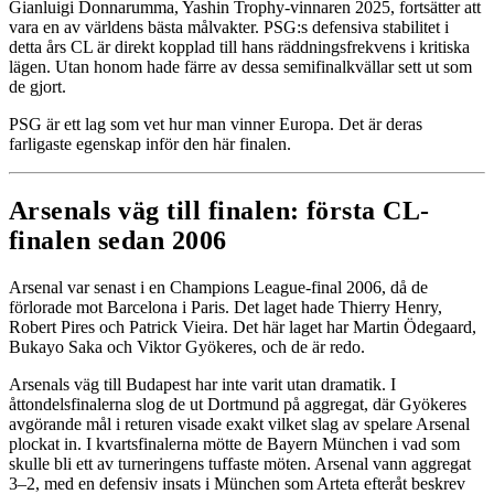
Gianluigi Donnarumma, Yashin Trophy-vinnaren 2025, fortsätter att
vara en av världens bästa målvakter. PSG:s defensiva stabilitet i
detta års CL är direkt kopplad till hans räddningsfrekvens i kritiska
lägen. Utan honom hade färre av dessa semifinalkvällar sett ut som
de gjort.
PSG är ett lag som vet hur man vinner Europa. Det är deras
farligaste egenskap inför den här finalen.
Arsenals väg till finalen: första CL-
finalen sedan 2006
Arsenal var senast i en Champions League-final 2006, då de
förlorade mot Barcelona i Paris. Det laget hade Thierry Henry,
Robert Pires och Patrick Vieira. Det här laget har Martin Ödegaard,
Bukayo Saka och Viktor Gyökeres, och de är redo.
Arsenals väg till Budapest har inte varit utan dramatik. I
åttondelsfinalerna slog de ut Dortmund på aggregat, där Gyökeres
avgörande mål i returen visade exakt vilket slag av spelare Arsenal
plockat in. I kvartsfinalerna mötte de Bayern München i vad som
skulle bli ett av turneringens tuffaste möten. Arsenal vann aggregat
3–2, med en defensiv insats i München som Arteta efteråt beskrev