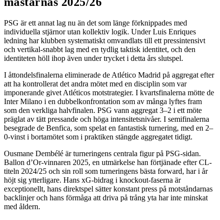
mästarnas 2025/26
PSG är ett annat lag nu än det som länge förknippades med
individuella stjärnor utan kollektiv logik. Under Luis Enriques
ledning har klubben systematiskt omvandlats till ett pressintensivt
och vertikal-snabbt lag med en tydlig taktisk identitet, och den
identiteten höll ihop även under trycket i detta års slutspel.
I åttondelsfinalerna eliminerade de Atlético Madrid på aggregat efter
att ha kontrollerat det andra mötet med en disciplin som var
imponerande givet Atléticos motstrategier. I kvartsfinalerna mötte de
Inter Milano i en dubbelkonfrontation som av många lyftes fram
som den verkliga halvfinalen. PSG vann aggregat 3–2 i ett möte
präglat av tätt pressande och höga intensitetsnivåer. I semifinalerna
besegrade de Benfica, som spelat en fantastisk turnering, med en 2–
0-vinst i bortamötet som i praktiken stängde aggregatet tidigt.
Ousmane Dembélé är turneringens centrala figur på PSG-sidan.
Ballon d’Or-vinnaren 2025, en utmärkelse han förtjänade efter CL-
titeln 2024/25 och sin roll som turneringens bästa forward, har i år
höjt sig ytterligare. Hans xG-bidrag i knockout-faserna är
exceptionellt, hans direktspel sätter konstant press på motståndarnas
backlinjer och hans förmåga att driva på trång yta har inte minskat
med åldern.