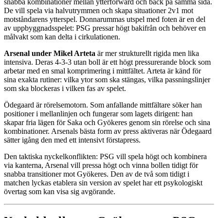
snabba kombinationer mellan ytterforward och back på samma sida.
De vill spela via halvutrymmen och skapa situationer 2v1 mot
motståndarens ytterspel. Donnarummas utspel med foten är en del
av uppbyggnadsspelet: PSG pressar högt bakifrån och behöver en
målvakt som kan delta i cirkulationen.
Arsenal under Mikel Arteta
är mer strukturellt rigida men lika
intensiva. Deras 4-3-3 utan boll är ett högt pressurerande block som
arbetar med en smal komprimering i mittfältet. Arteta är känd för
sina exakta rutiner: vilka ytor som ska stängas, vilka passningslinjer
som ska blockeras i vilken fas av spelet.
Ödegaard är rörelsemotorn. Som anfallande mittfältare söker han
positioner i mellanlinjen och fungerar som lagets dirigent: han
skapar fria lägen för Saka och Gyökeres genom sin rörelse och sina
kombinationer. Arsenals bästa form av press aktiveras när Ödegaard
sätter igång den med ett intensivt förstapress.
Den taktiska nyckelkonflikten: PSG vill spela högt och kombinera
via kanterna, Arsenal vill pressa högt och vinna bollen tidigt för
snabba transitioner mot Gyökeres. Den av de två som tidigt i
matchen lyckas etablera sin version av spelet har ett psykologiskt
övertag som kan visa sig avgörande.