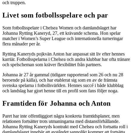
och truppen.
Livet som fotbollsspelare och par
Som fotbollsspelare i Chelsea Women och damlandslaget har
Johanna Rytting Kaneryd, 27, ett krävande schema. Hon spelar
matcher i Women’s Super League och internationella turneringar
flera månader per år.
Rytting Kaneryds pojkvän Anton har anpassat sitt liv efter hennes
karriär. Fotbollsspelarna i Chelsea och andra klubbar har ofta tränare
och spelscheman som kräver flexibilitet från partners.
Johanna är 27 år gammal (tidigare rapporterad som 26 och nu 28
beroende på källa), och har etablerat sig som en av de främsta
svenska spelarna i fotbollsvärlden. Hennes succé i både klubblag
och landslag har gjort henne till en profil som fans följer noga.
Framtiden för Johanna och Anton
Paret har inte offentliggjort några konkreta framtidsplaner, men
relationen fortsätter trots utmaningarna med distansförhållande.
Johanna Rytting Kaneryds kontrakt med Chelsea och fortsatta roll i
damlandslaget innebär att avståndet sannolikt kommer att fortsätta