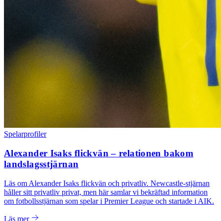
Spelarprofiler
Alexander Isaks flickvän – relationen bakom
landslagsstjärnan
Läs om Alexander Isaks flickvän och privatliv. Newcastle-stjärnan
håller sitt privatliv privat, men här samlar vi bekräftad information
om fotbollsstjärnan som spelar i Premier League och startade i AIK.
Läs mer