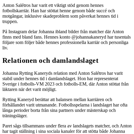
Anton Salétros har varit ett viktigt stöd genom hennes
fotbollskarriär. Han har stöttat henne genom både succé och
motgångar, inklusive skadeproblem som påverkat hennes tid i
truppen.
På Instagram delar Johanna ibland bilder från matcher där Anton
finns med bland fans. Hennes konto @johannakaneryd har tusentals
följare som följer både hennes professionella karriär och personliga
liv.
Relationen och damlandslaget
Johanna Rytting Kaneryds relation med Anton Salétros har varit
stabil under hennes tid i damlandslaget. Hon har representerat
Sverige i fotbolls-VM 2023 och fotbolls-EM, där Anton stöttat från
läktaren när det varit möjligt.
Rytting Kaneryd berättar att balansen mellan karriären och
förhållandet varit utmanande. Fotbollsspelarna i landslaget har ofta
långa perioder borta från sina partners under mästerskap och
träningsläger.
Paret sågs tillsammans under flera av landslagets matcher, och Anton
har tagit ställning i sina sociala kanaler för att stötta både Johanna