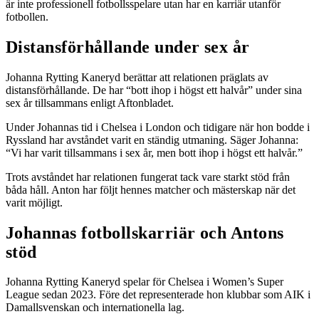
är inte professionell fotbollsspelare utan har en karriär utanför
fotbollen.
Distansförhållande under sex år
Johanna Rytting Kaneryd berättar att relationen präglats av
distansförhållande. De har “bott ihop i högst ett halvår” under sina
sex år tillsammans enligt Aftonbladet.
Under Johannas tid i Chelsea i London och tidigare när hon bodde i
Ryssland har avståndet varit en ständig utmaning. Säger Johanna:
“Vi har varit tillsammans i sex år, men bott ihop i högst ett halvår.”
Trots avståndet har relationen fungerat tack vare starkt stöd från
båda håll. Anton har följt hennes matcher och mästerskap när det
varit möjligt.
Johannas fotbollskarriär och Antons
stöd
Johanna Rytting Kaneryd spelar för Chelsea i Women’s Super
League sedan 2023. Före det representerade hon klubbar som AIK i
Damallsvenskan och internationella lag.