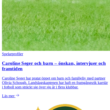
Spelarprofiler
Caroline Seger och barn – önskan, intervjuer och
framtiden
Caroline Seger har pratat öppet om barn och familjeliv med partner
Olivia Schough. Landslagskaptenen har haft en framgångsrik karriär
i fotboll som sträckt sig över sju år i flera klubbar.
Läs mer