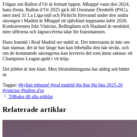
Frågan om Ballon d’Or är fortsatt öppen. Mbappé vann den 2024,
hans första. Ballon d’Or 2025 gick till Ousmane Dembélé (PSG),
men med 31 La Liga-mål och Pichichi försvarad under den andra
säsongen i Madrid är Mbappé ett självklart toppnamn inför 2026.
Konkurrensen från Vinicius, Bellingham och Haaland är stenhård,
men siffrorna och lagsuccéerna talar för fransmannen.
Hans framtid i Real Madrid ser stabil ut. Det intressanta är inte om
han stannar, det är hur länge han kan bibehålla den här nivån, och
om de kommande säsongerna kan leverera det som ännu saknas: ett
Champions League-guld i vit tröja.
Det jobbet är inte klart. Men förutsättningarna har aldrig sett bättre
ut.
Taggar:
#kylian mbappé
#real madrid
#la liga
#la liga 2025-26
#vinicius
#ballon d'or
Tillbaka till alla artiklar
Relaterade artiklar