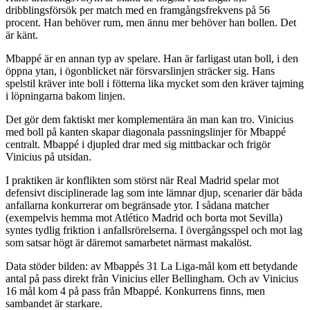
dribblingsförsök per match med en framgångsfrekvens på 56
procent. Han behöver rum, men ännu mer behöver han bollen. Det
är känt.
Mbappé är en annan typ av spelare. Han är farligast utan boll, i den
öppna ytan, i ögonblicket när försvarslinjen sträcker sig. Hans
spelstil kräver inte boll i fötterna lika mycket som den kräver tajming
i löpningarna bakom linjen.
Det gör dem faktiskt mer komplementära än man kan tro. Vinicius
med boll på kanten skapar diagonala passningslinjer för Mbappé
centralt. Mbappé i djupled drar med sig mittbackar och frigör
Vinicius på utsidan.
I praktiken är konflikten som störst när Real Madrid spelar mot
defensivt disciplinerade lag som inte lämnar djup, scenarier där båda
anfallarna konkurrerar om begränsade ytor. I sådana matcher
(exempelvis hemma mot Atlético Madrid och borta mot Sevilla)
syntes tydlig friktion i anfallsrörelserna. I övergångsspel och mot lag
som satsar högt är däremot samarbetet närmast makalöst.
Data stöder bilden: av Mbappés 31 La Liga-mål kom ett betydande
antal på pass direkt från Vinicius eller Bellingham. Och av Vinicius
16 mål kom 4 på pass från Mbappé. Konkurrens finns, men
sambandet är starkare.