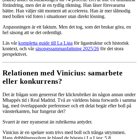
förändring, men det är en tydlig riktning. Han läser försvararna
bättre. Han väljer rätt moment att accelerera. Han är mer tålmodig
med bollen vid foten i situationer utan direkt lösning.
Anpassningen är ett faktum. Men det tog, som det brukar göra, en
hel säsong att se det ordentligt.
Läs vår
kompletta guide till La Liga
för ligastruktur och historisk
kontext, och vår
säsongssammanfattning 2025/26
för det stora
perspektivet.
Relationen med Vinicius: samarbete
eller konkurrens?
Det är frågan som genererat fler klickrubriker än någon annan under
Mbappés tid i Real Madrid. Två av världens bästa forwards i samma
lag, med överlappande preferenser och ett delat begär efter boll på
vänsterkanten, hur fungerar det?
Svaret är mer nyanserat än rubrikerna antyder.
Vinicius är en spelare som trivs med boll och trånga utrymmen.
Hans dribblingsvolym är bland de högsta i La Liga: 5,8