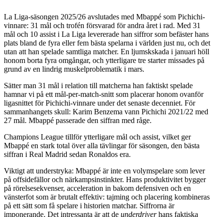
La Liga-säsongen 2025/26 avslutades med Mbappé som Pichichi-
vinnare: 31 mål och trofén försvarad för andra året i rad. Med 31
mål och 10 assist i La Liga levererade han siffror som befäster hans
plats bland de fyra eller fem bästa spelarna i världen just nu, och det
utan att han spelade samtliga matcher. En ljumskskada i januari höll
honom borta fyra omgångar, och ytterligare tre starter missades på
grund av en lindrig muskelproblematik i mars.
Sätter man 31 mål i relation till matcherna han faktiskt spelade
hamnar vi på ett mål-per-match-snitt som placerar honom ovanför
ligasnittet för Pichichi-vinnare under det senaste decenniet. För
sammanhangets skull: Karim Benzema vann Pichichi 2021/22 med
27 mål. Mbappé passerade den siffran med råge.
Champions League tillför ytterligare mål och assist, vilket ger
Mbappé en stark total över alla tävlingar för säsongen, den bästa
siffran i Real Madrid sedan Ronaldos era.
Viktigt att understryka: Mbappé är inte en volymspelare som lever
på offsidefällor och närkampsinstinkter. Hans produktivitet bygger
på rörelsesekvenser, acceleration in bakom defensiven och en
vänsterfot som är brutalt effektiv: tajming och placering kombineras
på ett sätt som få spelare i historien matchar. Siffrorna är
imponerande. Det intressanta är att de
underdriver
hans faktiska