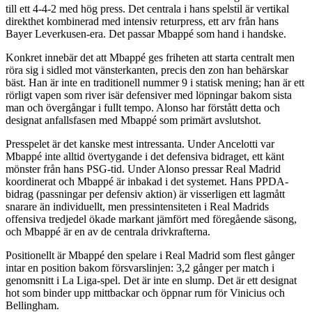
till ett 4-4-2 med hög press. Det centrala i hans spelstil är vertikal
direkthet kombinerad med intensiv returpress, ett arv från hans
Bayer Leverkusen-era. Det passar Mbappé som hand i handske.
Konkret innebär det att Mbappé ges friheten att starta centralt men
röra sig i sidled mot vänsterkanten, precis den zon han behärskar
bäst. Han är inte en traditionell nummer 9 i statisk mening; han är ett
rörligt vapen som river isär defensiver med löpningar bakom sista
man och övergångar i fullt tempo. Alonso har förstått detta och
designat anfallsfasen med Mbappé som primärt avslutshot.
Presspelet är det kanske mest intressanta. Under Ancelotti var
Mbappé inte alltid övertygande i det defensiva bidraget, ett känt
mönster från hans PSG-tid. Under Alonso pressar Real Madrid
koordinerat och Mbappé är inbakad i det systemet. Hans PPDA-
bidrag (passningar per defensiv aktion) är visserligen ett lagmått
snarare än individuellt, men pressintensiteten i Real Madrids
offensiva tredjedel ökade markant jämfört med föregående säsong,
och Mbappé är en av de centrala drivkrafterna.
Positionellt är Mbappé den spelare i Real Madrid som flest gånger
intar en position bakom försvarslinjen: 3,2 gånger per match i
genomsnitt i La Liga-spel. Det är inte en slump. Det är ett designat
hot som binder upp mittbackar och öppnar rum för Vinicius och
Bellingham.