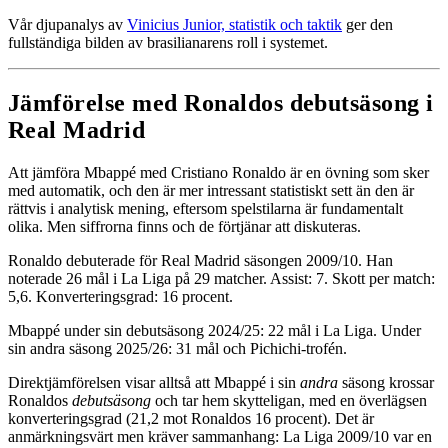
Vår djupanalys av
Vinicius Junior, statistik och taktik
ger den
fullständiga bilden av brasilianarens roll i systemet.
Jämförelse med Ronaldos debutsäsong i
Real Madrid
Att jämföra Mbappé med Cristiano Ronaldo är en övning som sker
med automatik, och den är mer intressant statistiskt sett än den är
rättvis i analytisk mening, eftersom spelstilarna är fundamentalt
olika. Men siffrorna finns och de förtjänar att diskuteras.
Ronaldo debuterade för Real Madrid säsongen 2009/10. Han
noterade 26 mål i La Liga på 29 matcher. Assist: 7. Skott per match:
5,6. Konverteringsgrad: 16 procent.
Mbappé under sin debutsäsong 2024/25: 22 mål i La Liga. Under
sin andra säsong 2025/26: 31 mål och Pichichi-trofén.
Direktjämförelsen visar alltså att Mbappé i sin
andra
säsong krossar
Ronaldos
debutsäsong
och tar hem skytteligan, med en överlägsen
konverteringsgrad (21,2 mot Ronaldos 16 procent). Det är
anmärkningsvärt men kräver sammanhang: La Liga 2009/10 var en