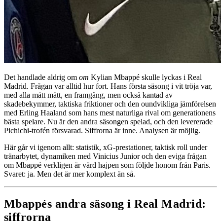
Det handlade aldrig om
om
Kylian Mbappé skulle lyckas i Real
Madrid. Frågan var alltid hur fort. Hans första säsong i vit tröja var,
med alla mått mätt, en framgång, men också kantad av
skadebekymmer, taktiska friktioner och den oundvikliga jämförelsen
med Erling Haaland som hans mest naturliga rival om generationens
bästa spelare. Nu är den andra säsongen spelad, och den levererade
Pichichi-trofén försvarad. Siffrorna är inne. Analysen är möjlig.
Här går vi igenom allt: statistik, xG-prestationer, taktisk roll under
tränarbytet, dynamiken med Vinicius Junior och den eviga frågan
om Mbappé verkligen är värd hajpen som följde honom från Paris.
Svaret: ja. Men det är mer komplext än så.
Mbappés andra säsong i Real Madrid:
siffrorna