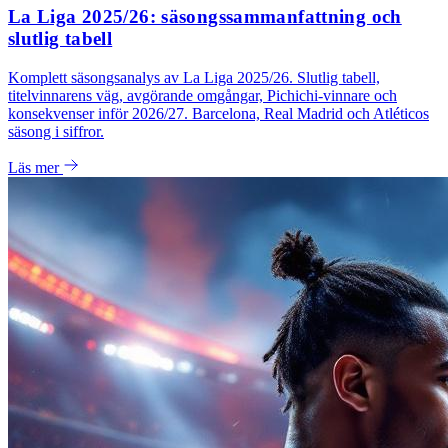
La Liga 2025/26: säsongssammanfattning och
slutlig tabell
Komplett säsongsanalys av La Liga 2025/26. Slutlig tabell,
titelvinnarens väg, avgörande omgångar, Pichichi-vinnare och
konsekvenser inför 2026/27. Barcelona, Real Madrid och Atléticos
säsong i siffror.
Läs mer