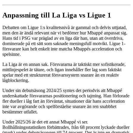
Anpassning till La Liga vs Ligue 1
Debatten om Ligue 1:s kvalitetsnivå är gammal och delvis uttjatad,
men den är ändå relevant när vi bedömer hur Mbappé anpassat sig.
Hans tid i PSG var präglad av en liga där han, utan att överdriva,
dominerade på ett sätt som saknade meningsfull motvikt. Ligue 1-
försvarare kan helt enkelt inte matcha Mbappés acceleration och
spelsinne.
La Liga är en annan sak. Försvararna är taktiskt mer sofistikerade,
mittlinjespelet är tätare, och ligan innehåller fler lag som faktiskt
spelar med ett strukturerat försvarssystem snarare än en reaktiv
lågblockering.
Under sin debutsäsong 2024/25 syntes det periodvis att Mbappé
underskattade försvararnas positionering och tajming. Han förlorade
fler dueller i låg fart än förväntat, situationer där hans acceleration
inte var avgörande och spelförståelse snarare än ren snabbhet
bestämmer utfallet.
Under 2025/26 är det ett annat Mbappé vi ser.
Bollhållningsstatistiken förbättrades, från 68 procent lyckade dueller
(mark) under debutsäsongen till 74 procent. Det är inte en dramatisk