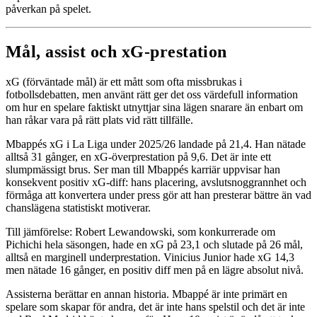
påverkan på spelet.
Mål, assist och xG-prestation
xG (förväntade mål) är ett mått som ofta missbrukas i
fotbollsdebatten, men använt rätt ger det oss värdefull information
om hur en spelare faktiskt utnyttjar sina lägen snarare än enbart om
han råkar vara på rätt plats vid rätt tillfälle.
Mbappés xG i La Liga under 2025/26 landade på 21,4. Han nätade
alltså 31 gånger, en xG-överprestation på 9,6. Det är inte ett
slumpmässigt brus. Ser man till Mbappés karriär uppvisar han
konsekvent positiv xG-diff: hans placering, avslutsnoggrannhet och
förmåga att konvertera under press gör att han presterar bättre än vad
chanslägena statistiskt motiverar.
Till jämförelse: Robert Lewandowski, som konkurrerade om
Pichichi hela säsongen, hade en xG på 23,1 och slutade på 26 mål,
alltså en marginell underprestation. Vinicius Junior hade xG 14,3
men nätade 16 gånger, en positiv diff men på en lägre absolut nivå.
Assisterna berättar en annan historia. Mbappé är inte primärt en
spelare som skapar för andra, det är inte hans spelstil och det är inte