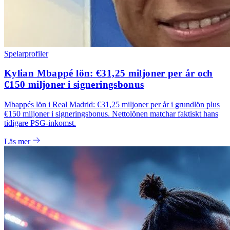
Spelarprofiler
Kylian Mbappé lön: €31,25 miljoner per år och
€150 miljoner i signeringsbonus
Mbappés lön i Real Madrid: €31,25 miljoner per år i grundlön plus
€150 miljoner i signeringsbonus. Nettolönen matchar faktiskt hans
tidigare PSG-inkomst.
Läs mer