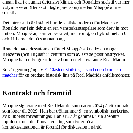
annan liga i ett annat defensivt klimat, och Ronaldos spelstil var mer
volymbaserad (fler skott, lägre precision) medan Mbappé är mer
selektiv.
Det intressanta är i stället hur de taktiska rollerna fördelade sig.
Ronaldo var i sin debut en ren vänsterkantsspelare som drev in mot
mitten. Mbappé är, som vi beskrivit, mer rörlig, en hybrid mellan 9
och 11 beroende på sammanhang.
Ronaldo hade dessutom en fördel Mbappé saknade: en mogen
Benzema (och Higuaín) i centrum som avlastade positionstrycket.
Mbappé bär en tyngre offensiv börda i det nuvarande Real Madrid.
Se vår genomgång av
El Clásico: statistik, historia och ikoniska
matcher
för en bredare historisk lins på Real Madrids anfallsmönster.
Kontrakt och framtid
Mbappé signerade med Real Madrid sommaren 2024 på ett kontrakt
som löper till 2029. Han bär tröjnummer 9, en symbolisk markering
av klubbens förväntningar. Han är 27 år gammal, i sin absoluta
toppform, och det finns ingenting som tyder på att
kontraktssituationen är föremål för diskussion i närtid.