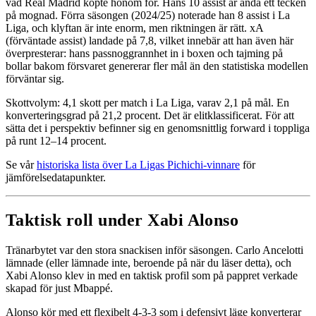
vad Real Madrid köpte honom för. Hans 10 assist är ändå ett tecken
på mognad. Förra säsongen (2024/25) noterade han 8 assist i La
Liga, och klyftan är inte enorm, men riktningen är rätt. xA
(förväntade assist) landade på 7,8, vilket innebär att han även här
överpresterar: hans passnoggrannhet in i boxen och tajming på
bollar bakom försvaret genererar fler mål än den statistiska modellen
förväntar sig.
Skottvolym: 4,1 skott per match i La Liga, varav 2,1 på mål. En
konverteringsgrad på 21,2 procent. Det är elitklassificerat. För att
sätta det i perspektiv befinner sig en genomsnittlig forward i toppliga
på runt 12–14 procent.
Se vår
historiska lista över La Ligas Pichichi-vinnare
för
jämförelsedatapunkter.
Taktisk roll under Xabi Alonso
Tränarbytet var den stora snackisen inför säsongen. Carlo Ancelotti
lämnade (eller lämnade inte, beroende på när du läser detta), och
Xabi Alonso klev in med en taktisk profil som på pappret verkade
skapad för just Mbappé.
Alonso kör med ett flexibelt 4-3-3 som i defensivt läge konverterar