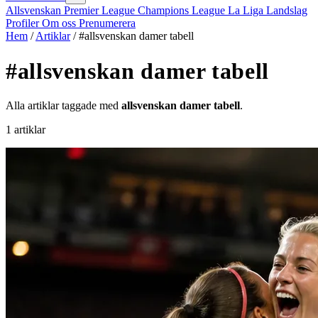
Allsvenskan
Premier League
Champions League
La Liga
Landslag
Profiler
Om oss
Prenumerera
Hem
/
Artiklar
/
#allsvenskan damer tabell
#allsvenskan damer tabell
Alla artiklar taggade med
allsvenskan damer tabell
.
1 artiklar