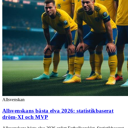
Allsvenskan
Allsvenskans bästa elva 2026: statistikbaserat
dröm-XI och MVP