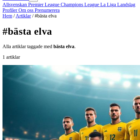
Allsvenskan
Premier League
Champions League
La Liga
Landslag
Profiler
Om oss
Prenumerera
Hem
/
Artiklar
/
#bästa elva
#bästa elva
Alla artiklar taggade med
bästa elva
.
1 artiklar