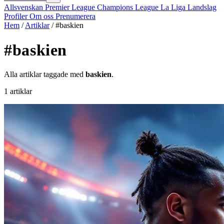
Allsvenskan
Premier League
Champions League
La Liga
Landslag
Profiler
Om oss
Prenumerera
Hem
/
Artiklar
/
#baskien
#baskien
Alla artiklar taggade med
baskien
.
1 artiklar