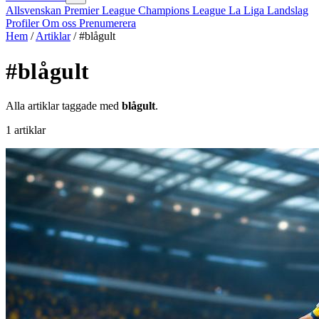
Allsvenskan
Premier League
Champions League
La Liga
Landslag
Profiler
Om oss
Prenumerera
Hem
/
Artiklar
/
#blågult
#blågult
Alla artiklar taggade med
blågult
.
1 artiklar