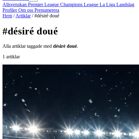
Allsvenskan
Premier League
Champions League
La Liga
Landslag
Profiler
Om oss
Prenumerera
Hem
/
Artiklar
/
#désiré doué
#désiré doué
Alla artiklar taggade med
désiré doué
.
1 artiklar