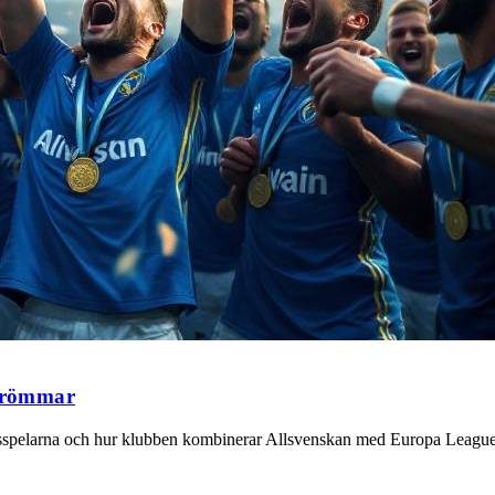
adrömmar
etsspelarna och hur klubben kombinerar Allsvenskan med Europa League