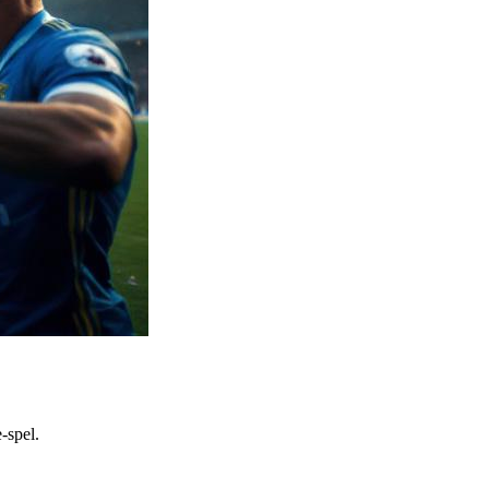
-spel.