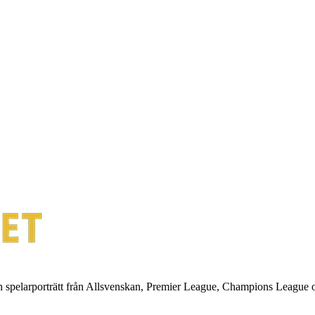
ch spelarporträtt från Allsvenskan, Premier League, Champions League 