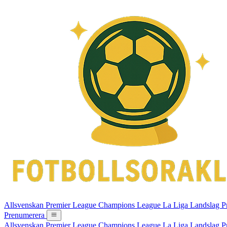
Allsvenskan
Premier League
Champions League
La Liga
Landslag
P
Prenumerera
Allsvenskan
Premier League
Champions League
La Liga
Landslag
P