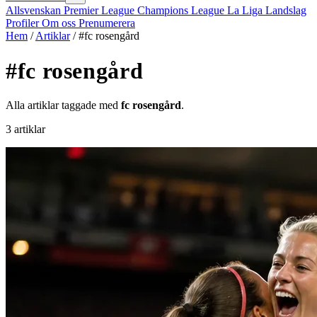
Allsvenskan
Premier League
Champions League
La Liga
Landslag
Profiler
Om oss
Prenumerera
Hem
/
Artiklar
/
#fc rosengård
#fc rosengård
Alla artiklar taggade med
fc rosengård
.
3 artiklar