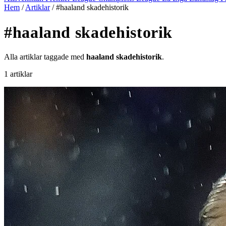
Hem
/
Artiklar
/
#haaland skadehistorik
#haaland skadehistorik
Alla artiklar taggade med
haaland skadehistorik
.
1 artiklar