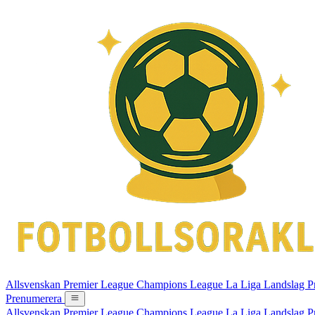
Allsvenskan
Premier League
Champions League
La Liga
Landslag
P
Prenumerera
Allsvenskan
Premier League
Champions League
La Liga
Landslag
P