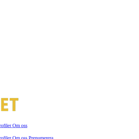
rofiler
Om oss
rofiler
Om oss
Prenumerera