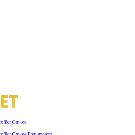
rofiler
Om oss
rofiler
Om oss
Prenumerera