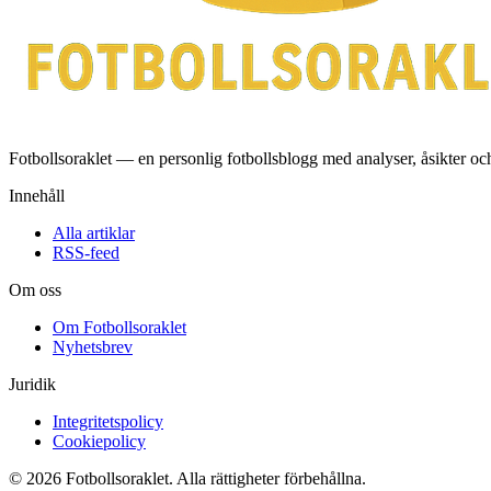
Fotbollsoraklet — en personlig fotbollsblogg med analyser, åsikter o
Innehåll
Alla artiklar
RSS-feed
Om oss
Om Fotbollsoraklet
Nyhetsbrev
Juridik
Integritetspolicy
Cookiepolicy
© 2026 Fotbollsoraklet. Alla rättigheter förbehållna.