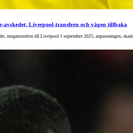
-avskedet, Liverpool-transfern och vägen tillbaka
le, megatransfern till Liverpool 1 september 2025, anpassningen, skad