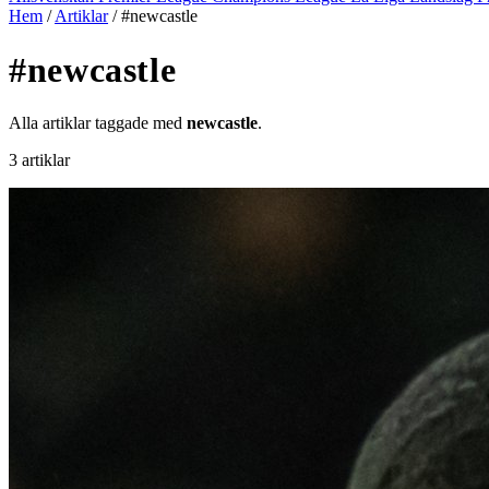
Hem
/
Artiklar
/
#newcastle
#newcastle
Alla artiklar taggade med
newcastle
.
3 artiklar