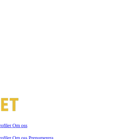
rofiler
Om oss
rofiler
Om oss
Prenumerera