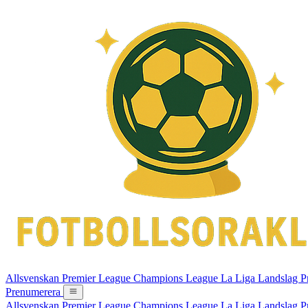
Allsvenskan
Premier League
Champions League
La Liga
Landslag
P
Prenumerera
Allsvenskan
Premier League
Champions League
La Liga
Landslag
P