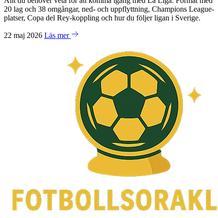
Allt du behöver veta för att komma igång med La Liga. Format med
20 lag och 38 omgångar, ned- och uppflyttning, Champions League-
platser, Copa del Rey-koppling och hur du följer ligan i Sverige.
22 maj 2026
Läs mer