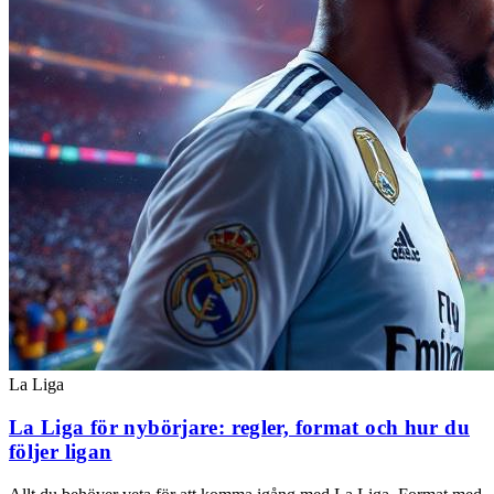
La Liga
La Liga för nybörjare: regler, format och hur du
följer ligan