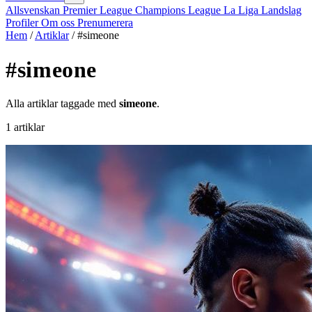
Allsvenskan
Premier League
Champions League
La Liga
Landslag
Profiler
Om oss
Prenumerera
Hem
/
Artiklar
/
#simeone
#simeone
Alla artiklar taggade med
simeone
.
1 artiklar