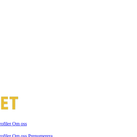
rofiler
Om oss
rofiler
Om oss
Prenumerera