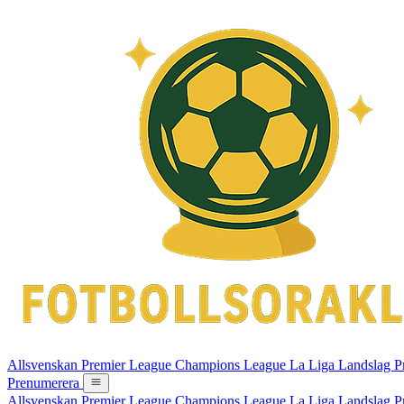
Allsvenskan
Premier League
Champions League
La Liga
Landslag
P
Prenumerera
Allsvenskan
Premier League
Champions League
La Liga
Landslag
P