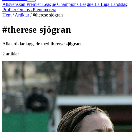
Allsvenskan
Premier League
Champions League
La Liga
Landslag
Profiler
Om oss
Prenumerera
Hem
/
Artiklar
/
#therese sjögran
#therese sjögran
Alla artiklar taggade med
therese sjögran
.
2 artiklar