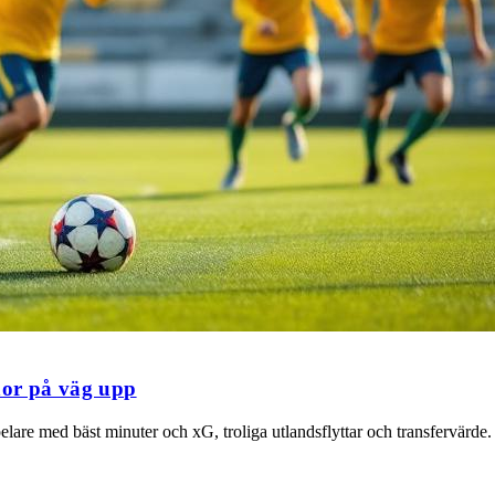
nor på väg upp
re med bäst minuter och xG, troliga utlandsflyttar och transfervärde.