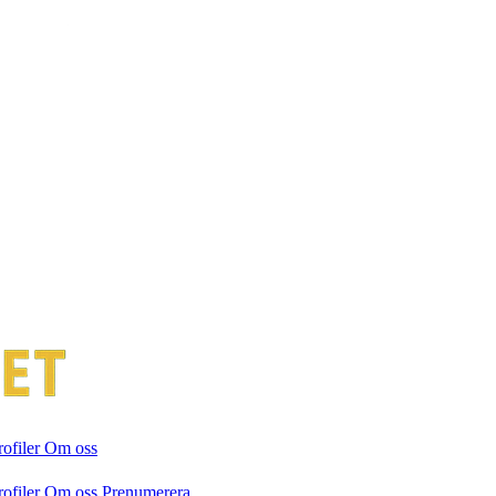
rofiler
Om oss
rofiler
Om oss
Prenumerera