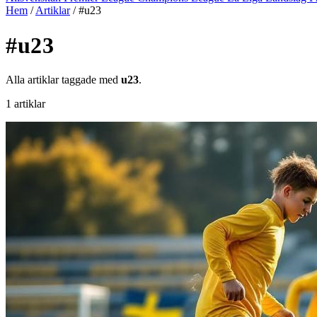
Hem
/
Artiklar
/
#u23
#u23
Alla artiklar taggade med
u23
.
1 artiklar