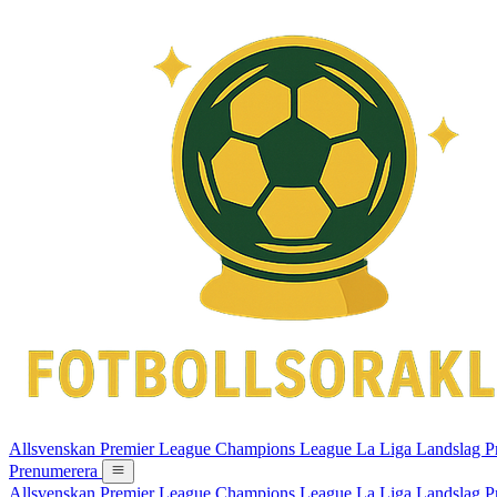
Allsvenskan
Premier League
Champions League
La Liga
Landslag
P
Prenumerera
Allsvenskan
Premier League
Champions League
La Liga
Landslag
P