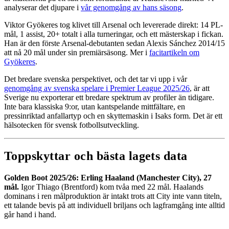
analyserar det djupare i
vår genomgång av hans säsong
.
Viktor Gyökeres tog klivet till Arsenal och levererade direkt: 14 PL-
mål, 1 assist, 20+ totalt i alla turneringar, och ett mästerskap i fickan.
Han är den förste Arsenal-debutanten sedan Alexis Sánchez 2014/15
att nå 20 mål under sin premiärsäsong. Mer i
facitartikeln om
Gyökeres
.
Det bredare svenska perspektivet, och det tar vi upp i vår
genomgång av svenska spelare i Premier League 2025/26
, är att
Sverige nu exporterar ett bredare spektrum av profiler än tidigare.
Inte bara klassiska 9:or, utan kantspelande mittfältare, en
pressinriktad anfallartyp och en skyttemaskin i Isaks form. Det är ett
hälsotecken för svensk fotbollsutveckling.
Toppskyttar och bästa lagets data
Golden Boot 2025/26: Erling Haaland (Manchester City), 27
mål.
Igor Thiago (Brentford) kom tvåa med 22 mål. Haalands
dominans i ren målproduktion är intakt trots att City inte vann titeln,
ett talande bevis på att individuell briljans och lagframgång inte alltid
går hand i hand.