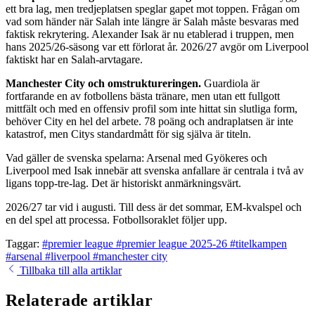
ett bra lag, men tredjeplatsen speglar gapet mot toppen. Frågan om
vad som händer när Salah inte längre är Salah måste besvaras med
faktisk rekrytering. Alexander Isak är nu etablerad i truppen, men
hans 2025/26-säsong var ett förlorat år. 2026/27 avgör om Liverpool
faktiskt har en Salah-arvtagare.
Manchester City och omstruktureringen.
Guardiola är
fortfarande en av fotbollens bästa tränare, men utan ett fullgott
mittfält och med en offensiv profil som inte hittat sin slutliga form,
behöver City en hel del arbete. 78 poäng och andraplatsen är inte
katastrof, men Citys standardmått för sig själva är titeln.
Vad gäller de svenska spelarna: Arsenal med Gyökeres och
Liverpool med Isak innebär att svenska anfallare är centrala i två av
ligans topp-tre-lag. Det är historiskt anmärkningsvärt.
2026/27 tar vid i augusti. Till dess är det sommar, EM-kvalspel och
en del spel att processa. Fotbollsoraklet följer upp.
Taggar:
#premier league
#premier league 2025-26
#titelkampen
#arsenal
#liverpool
#manchester city
Tillbaka till alla artiklar
Relaterade artiklar