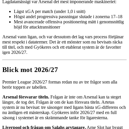
Lagdatamässigt var Arsenal det mest imponerande maskineriet:
Lägst xGA per match (under 1,0 i snitt)
Högst andel progressiva passningar slutade i zonerna 17–18
Mest avancerade offensiva positionering mätt i genomsnittlig
höjd för attacktransitioner
Arsenal vann ligan, och var dessutom det lag vars process förtjänar
mest respekt i datatermer. Det är ett mönster som nu bevisats räcka
till titel, och med Gyökeres och ett etablerat system är de favoriter
igen 2026/27.
Blick mot 2026/27
Premier League 2026/27 formas redan nu av tre frågor som alla
berör toppen av tabellen.
Arsenal försvarar titeln.
Frågan är inte om Arsenal kan ta steget
längre, de tog det. Frågan är om de kan försvara titeln. Artetas
system är nu bevisat: tre säsonger med ligans bästa xG-differens och
nu äntligen ett mästerskap. Gyökeres inför 2026/27 med en full
säsong i systemet är en skrämmande tanke för ligaresterna.
Liverpool och frågan om Salahs arvtagare.
Arne Slot har byggt