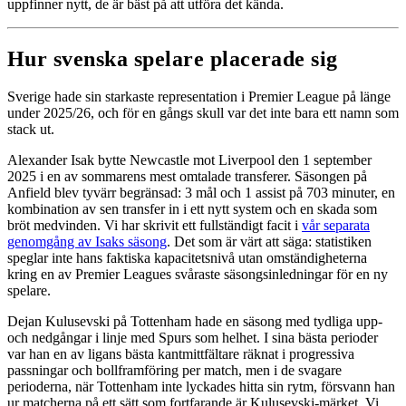
uppfinner nytt, de är bäst på att utföra det kända.
Hur svenska spelare placerade sig
Sverige hade sin starkaste representation i Premier League på länge
under 2025/26, och för en gångs skull var det inte bara ett namn som
stack ut.
Alexander Isak bytte Newcastle mot Liverpool den 1 september
2025 i en av sommarens mest omtalade transferer. Säsongen på
Anfield blev tyvärr begränsad: 3 mål och 1 assist på 703 minuter, en
kombination av sen transfer in i ett nytt system och en skada som
bröt medvinden. Vi har skrivit ett fullständigt facit i
vår separata
genomgång av Isaks säsong
. Det som är värt att säga: statistiken
speglar inte hans faktiska kapacitetsnivå utan omständigheterna
kring en av Premier Leagues svåraste säsongsinledningar för en ny
spelare.
Dejan Kulusevski på Tottenham hade en säsong med tydliga upp-
och nedgångar i linje med Spurs som helhet. I sina bästa perioder
var han en av ligans bästa kantmittfältare räknat i progressiva
passningar och bollframföring per match, men i de svagare
perioderna, när Tottenham inte lyckades hitta sin rytm, försvann han
ur matcherna på ett sätt som fortfarande är Kulusevski-märket. Vi