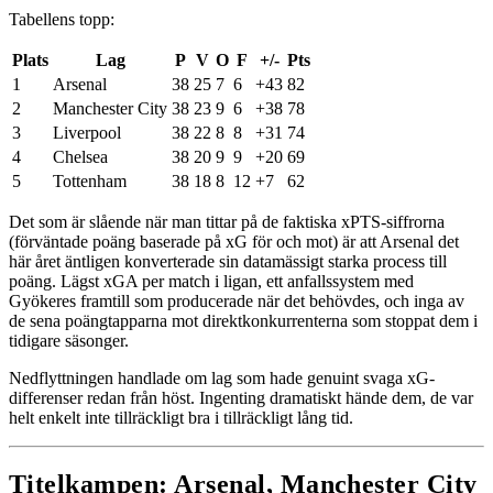
Tabellens topp:
Plats
Lag
P
V
O
F
+/-
Pts
1
Arsenal
38
25
7
6
+43
82
2
Manchester City
38
23
9
6
+38
78
3
Liverpool
38
22
8
8
+31
74
4
Chelsea
38
20
9
9
+20
69
5
Tottenham
38
18
8
12
+7
62
Det som är slående när man tittar på de faktiska xPTS-siffrorna
(förväntade poäng baserade på xG för och mot) är att Arsenal det
här året äntligen konverterade sin datamässigt starka process till
poäng. Lägst xGA per match i ligan, ett anfallssystem med
Gyökeres framtill som producerade när det behövdes, och inga av
de sena poängtapparna mot direktkonkurrenterna som stoppat dem i
tidigare säsonger.
Nedflyttningen handlade om lag som hade genuint svaga xG-
differenser redan från höst. Ingenting dramatiskt hände dem, de var
helt enkelt inte tillräckligt bra i tillräckligt lång tid.
Titelkampen: Arsenal, Manchester City