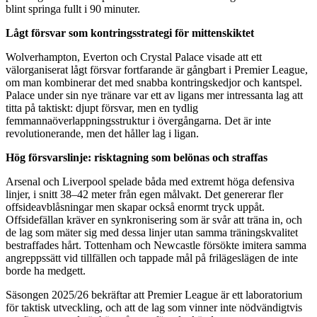
blint springa fullt i 90 minuter.
Lågt försvar som kontringsstrategi för mittenskiktet
Wolverhampton, Everton och Crystal Palace visade att ett
välorganiserat lågt försvar fortfarande är gångbart i Premier League,
om man kombinerar det med snabba kontringskedjor och kantspel.
Palace under sin nye tränare var ett av ligans mer intressanta lag att
titta på taktiskt: djupt försvar, men en tydlig
femmannaöverlappningsstruktur i övergångarna. Det är inte
revolutionerande, men det håller lag i ligan.
Hög försvarslinje: risktagning som belönas och straffas
Arsenal och Liverpool spelade båda med extremt höga defensiva
linjer, i snitt 38–42 meter från egen målvakt. Det genererar fler
offsideavblåsningar men skapar också enormt tryck uppåt.
Offsidefällan kräver en synkronisering som är svår att träna in, och
de lag som mäter sig med dessa linjer utan samma träningskvalitet
bestraffades hårt. Tottenham och Newcastle försökte imitera samma
angreppssätt vid tillfällen och tappade mål på frilägeslägen de inte
borde ha medgett.
Säsongen 2025/26 bekräftar att Premier League är ett laboratorium
för taktisk utveckling, och att de lag som vinner inte nödvändigtvis