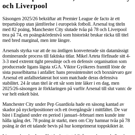
och Liverpool
Säsongen 2025/26 bekräftar att Premier League de facto är ett
trepartslopp utan jämförelse i europeisk fotboll. Arsenal tog titeln
med 82 poäng, Manchester City slutade tvåa på 78 och Liverpool
trea på 74, en poängskördenivå som historiskt brukar räcka till titel
med bred marginal, men inte längre.
Arsenals styrka var att de nu äntligen konverterade sin datamässigt
dominerande process till faktiska titlar. Mikel Arteta förfinade sitt 4-
3-3 med extremt tight presslinje och en defensiv organisation som
producerade ligans lägsta xGA. Viktor Gyökeres framtill löste de
sista pusselbitarna i anfallet: hans pressintensitet och boxnärvaro gav
Arsenal ett anfallsrelaterat hot som matchade deras defensiva
stabilitet. 24 år utan titel är ett sår som inte läker i en dag, men
2025/26-säsongen är förklaringen på varför Arsenal till slut vann: de
var helt enkelt bäst.
Manchester City under Pep Guardiola hade en säsong kantad av
skador på nyckelpositioner och ett övergångsår i mittfältet. De var
bäst i England under en period i januari–februari men kunde inte
hålla igång det. 78 poäng är starkt, men om City hamnar tvåa på 78
poäng är det ett talande bevis på hur komprimerat toppskiktet är.