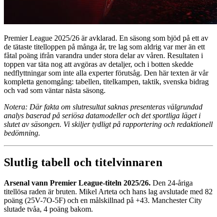
Premier League 2025/26 är avklarad. En säsong som bjöd på ett av
de tätaste titelloppen på många år, tre lag som aldrig var mer än ett
fåtal poäng ifrån varandra under stora delar av våren. Resultaten i
toppen var täta nog att avgöras av detaljer, och i botten skedde
nedflyttningar som inte alla experter förutsåg. Den här texten är vår
kompletta genomgång: tabellen, titelkampen, taktik, svenska bidrag
och vad som väntar nästa säsong.
Notera: Där fakta om slutresultat saknas presenteras välgrundad
analys baserad på seriösa datamodeller och det sportliga läget i
slutet av säsongen. Vi skiljer tydligt på rapportering och redaktionell
bedömning.
Slutlig tabell och titelvinnaren
Arsenal vann Premier League-titeln 2025/26.
Den 24-åriga
titellösa raden är bruten. Mikel Arteta och hans lag avslutade med 82
poäng (25V-7O-5F) och en målskillnad på +43. Manchester City
slutade tvåa, 4 poäng bakom.