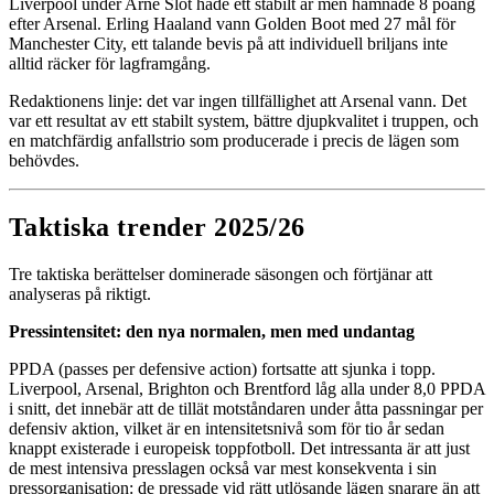
Liverpool under Arne Slot hade ett stabilt år men hamnade 8 poäng
efter Arsenal. Erling Haaland vann Golden Boot med 27 mål för
Manchester City, ett talande bevis på att individuell briljans inte
alltid räcker för lagframgång.
Redaktionens linje: det var ingen tillfällighet att Arsenal vann. Det
var ett resultat av ett stabilt system, bättre djupkvalitet i truppen, och
en matchfärdig anfallstrio som producerade i precis de lägen som
behövdes.
Taktiska trender 2025/26
Tre taktiska berättelser dominerade säsongen och förtjänar att
analyseras på riktigt.
Pressintensitet: den nya normalen, men med undantag
PPDA (passes per defensive action) fortsatte att sjunka i topp.
Liverpool, Arsenal, Brighton och Brentford låg alla under 8,0 PPDA
i snitt, det innebär att de tillät motståndaren under åtta passningar per
defensiv aktion, vilket är en intensitetsnivå som för tio år sedan
knappt existerade i europeisk toppfotboll. Det intressanta är att just
de mest intensiva presslagen också var mest konsekventa i sin
pressorganisation: de pressade vid rätt utlösande lägen snarare än att