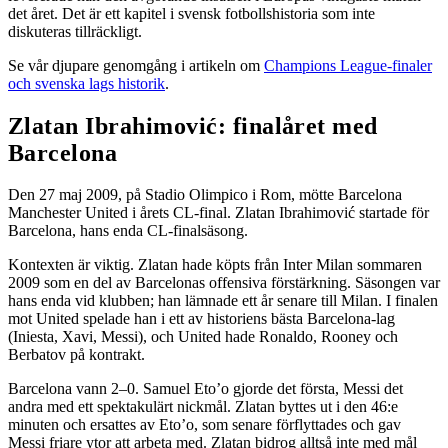
det året. Det är ett kapitel i svensk fotbollshistoria som inte
diskuteras tillräckligt.
Se vår djupare genomgång i artikeln om
Champions League-finaler
och svenska lags historik
.
Zlatan Ibrahimović: finalåret med
Barcelona
Den 27 maj 2009, på Stadio Olimpico i Rom, mötte Barcelona
Manchester United i årets CL-final. Zlatan Ibrahimović startade för
Barcelona, hans enda CL-finalsäsong.
Kontexten är viktig. Zlatan hade köpts från Inter Milan sommaren
2009 som en del av Barcelonas offensiva förstärkning. Säsongen var
hans enda vid klubben; han lämnade ett år senare till Milan. I finalen
mot United spelade han i ett av historiens bästa Barcelona-lag
(Iniesta, Xavi, Messi), och United hade Ronaldo, Rooney och
Berbatov på kontrakt.
Barcelona vann 2–0. Samuel Eto’o gjorde det första, Messi det
andra med ett spektakulärt nickmål. Zlatan byttes ut i den 46:e
minuten och ersattes av Eto’o, som senare förflyttades och gav
Messi friare ytor att arbeta med. Zlatan bidrog alltså inte med mål