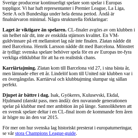
Sverige producerar kontinuerligt spelare som spelar i Europas
toppligor. Vi har haft representanter i Premier League, La Liga,
Serie A och Bundesliga under hela denna period. Ändå är
finalnärvaron minimal. Några strukturella förklaringar:
Laget är viktigare än spelaren.
CL-finaler avgörs av om klubben i
sin helhet når dit, inte av enskilda stjärnors kvalitet. En VM-
guldvinnare på ett mellanstort lag når inte finalen. Zlatan nådde dit
med Barcelona. Henrik Larsson nådde dit med Barcelona. Mönstret
är tydligt: svenska spelare behöver spela för en av Europas tre-fyra
verkliga elitklubbar för att ha en realistisk chans.
Karriärtajming.
Zlatan kom till Barcelona vid 27, i sina bästa år,
men lämnade efter ett år. Lindelöf kom till United när klubben var i
en övergångsfas. Karriärval och klubbtajming slumpar sig sällan
perfekt.
Djupet är bättre i dag.
Isak, Gyökeres, Kulusevski, Ekdal,
Hjulmand (danskt pass, men ändå): den nuvarande generationen
spelar på klubbar med mer ambition än på länge. Sannolikheten att
en svensk spelare deltar i en CL-final inom de kommande fem åren
är högre nu än den var 2015.
För mer om hur svenska lag historiskt presterat i europaturneringar,
se vår
stora Champions League-guide
.