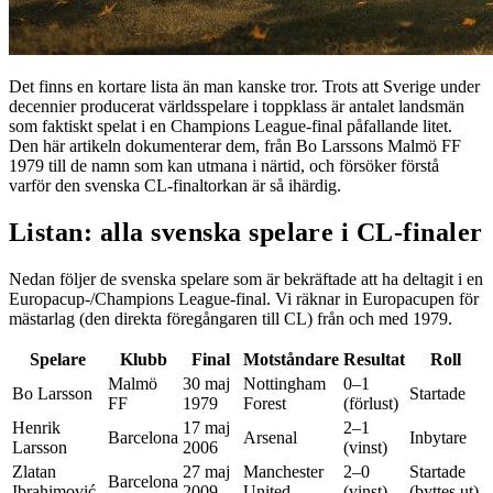
Det finns en kortare lista än man kanske tror. Trots att Sverige under
decennier producerat världsspelare i toppklass är antalet landsmän
som faktiskt spelat i en Champions League-final påfallande litet.
Den här artikeln dokumenterar dem, från Bo Larssons Malmö FF
1979 till de namn som kan utmana i närtid, och försöker förstå
varför den svenska CL-finaltorkan är så ihärdig.
Listan: alla svenska spelare i CL-finaler
Nedan följer de svenska spelare som är bekräftade att ha deltagit i en
Europacup-/Champions League-final. Vi räknar in Europacupen för
mästarlag (den direkta föregångaren till CL) från och med 1979.
Spelare
Klubb
Final
Motståndare
Resultat
Roll
Malmö
30 maj
Nottingham
0–1
Bo Larsson
Startade
FF
1979
Forest
(förlust)
Henrik
17 maj
2–1
Barcelona
Arsenal
Inbytare
Larsson
2006
(vinst)
Zlatan
27 maj
Manchester
2–0
Startade
Barcelona
Ibrahimović
2009
United
(vinst)
(byttes ut)