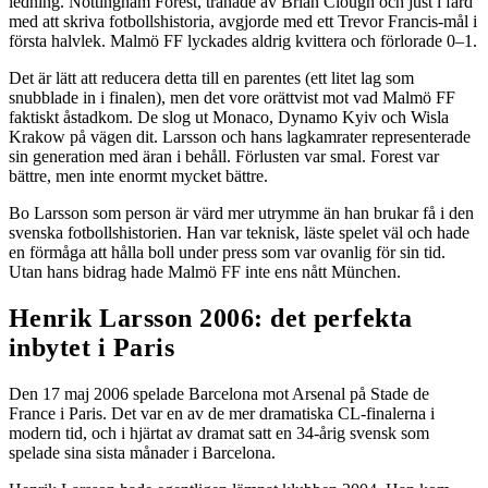
ledning. Nottingham Forest, tränade av Brian Clough och just i färd
med att skriva fotbollshistoria, avgjorde med ett Trevor Francis-mål i
första halvlek. Malmö FF lyckades aldrig kvittera och förlorade 0–1.
Det är lätt att reducera detta till en parentes (ett litet lag som
snubblade in i finalen), men det vore orättvist mot vad Malmö FF
faktiskt åstadkom. De slog ut Monaco, Dynamo Kyiv och Wisla
Krakow på vägen dit. Larsson och hans lagkamrater representerade
sin generation med äran i behåll. Förlusten var smal. Forest var
bättre, men inte enormt mycket bättre.
Bo Larsson som person är värd mer utrymme än han brukar få i den
svenska fotbollshistorien. Han var teknisk, läste spelet väl och hade
en förmåga att hålla boll under press som var ovanlig för sin tid.
Utan hans bidrag hade Malmö FF inte ens nått München.
Henrik Larsson 2006: det perfekta
inbytet i Paris
Den 17 maj 2006 spelade Barcelona mot Arsenal på Stade de
France i Paris. Det var en av de mer dramatiska CL-finalerna i
modern tid, och i hjärtat av dramat satt en 34-årig svensk som
spelade sina sista månader i Barcelona.