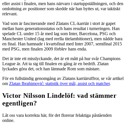
eller assist i finalen, men hans närvaro i startuppställningen, och den
omlottning av positioner som skedde när han byttes ut, var taktiskt
relevant.
Vad som är fascinerande med Zlatans CL-karriär i stort är gapet
mellan hans generationsstatus och hans resultat i turneringen. Han
spelade CL under 15 år med lag som Inter, Barcelona, PSG och
Manchester United (lag med reella titelambitioner), men nådde bara
en final. Han hamnade i kvartsfinal med Inter 2007, semifinal 2015
med PSG, men finalen 2009 förblev hans enda.
Det är inte ett misslyckande, det är ett mått på hur svår Champions
League är. Att ta sig till finalen en gång är en bedrift. Zlatan
lyckades göra det, och han lämnade Rom som mästare.
För en fullständig genomgång av Zlatans karriärsiffror, se vår artikel
om
Zlatan Ibrahimović: statistik över mål, assist och matcher
.
Victor Nilsson Lindelöf: vad stämmer
egentligen?
Låt oss vara korrekta här, för det florerar felaktiga påståenden
online.