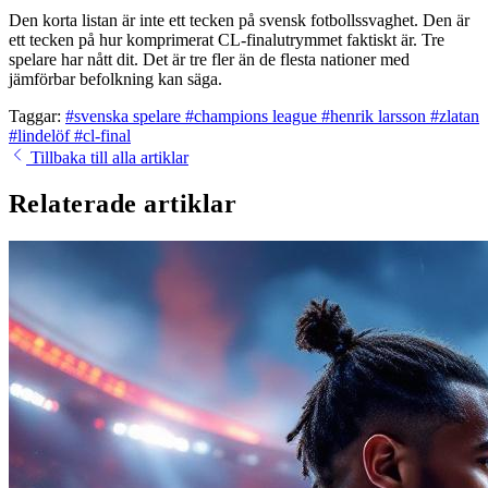
Den korta listan är inte ett tecken på svensk fotbollssvaghet. Den är
ett tecken på hur komprimerat CL-finalutrymmet faktiskt är. Tre
spelare har nått dit. Det är tre fler än de flesta nationer med
jämförbar befolkning kan säga.
Taggar:
#svenska spelare
#champions league
#henrik larsson
#zlatan
#lindelöf
#cl-final
Tillbaka till alla artiklar
Relaterade artiklar