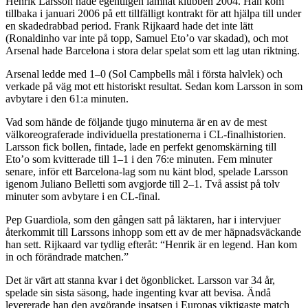
Henrik Larsson hade egentligen lämnat klubben 2004. Han kom
tillbaka i januari 2006 på ett tillfälligt kontrakt för att hjälpa till under
en skadedrabbad period. Frank Rijkaard hade det inte lätt
(Ronaldinho var inte på topp, Samuel Eto’o var skadad), och mot
Arsenal hade Barcelona i stora delar spelat som ett lag utan riktning.
Arsenal ledde med 1–0 (Sol Campbells mål i första halvlek) och
verkade på väg mot ett historiskt resultat. Sedan kom Larsson in som
avbytare i den 61:a minuten.
Vad som hände de följande tjugo minuterna är en av de mest
välkoreograferade individuella prestationerna i CL-finalhistorien.
Larsson fick bollen, fintade, lade en perfekt genomskärning till
Eto’o som kvitterade till 1–1 i den 76:e minuten. Fem minuter
senare, inför ett Barcelona-lag som nu känt blod, spelade Larsson
igenom Juliano Belletti som avgjorde till 2–1. Två assist på tolv
minuter som avbytare i en CL-final.
Pep Guardiola, som den gången satt på läktaren, har i intervjuer
återkommit till Larssons inhopp som ett av de mer häpnadsväckande
han sett. Rijkaard var tydlig efteråt: “Henrik är en legend. Han kom
in och förändrade matchen.”
Det är värt att stanna kvar i det ögonblicket. Larsson var 34 år,
spelade sin sista säsong, hade ingenting kvar att bevisa. Ändå
levererade han den avgörande insatsen i Europas viktigaste match