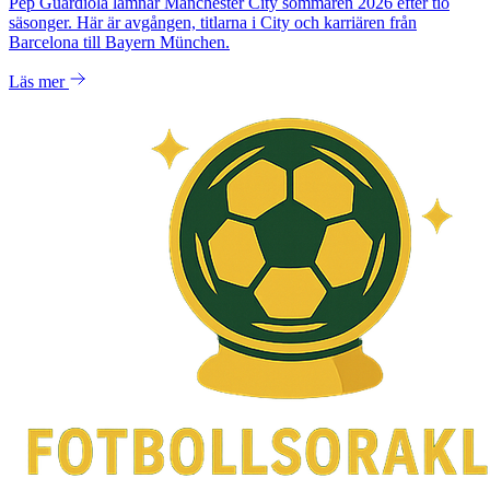
Pep Guardiola lämnar Manchester City sommaren 2026 efter tio
säsonger. Här är avgången, titlarna i City och karriären från
Barcelona till Bayern München.
Läs mer