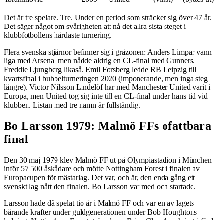
Det är tre spelare. Tre. Under en period som sträcker sig över 47 år.
Det säger något om svårigheten att nå det allra sista steget i
klubbfotbollens hårdaste turnering.
Flera svenska stjärnor befinner sig i gråzonen: Anders Limpar vann
liga med Arsenal men nådde aldrig en CL-final med Gunners.
Freddie Ljungberg likaså. Emil Forsberg ledde RB Leipzig till
kvartsfinal i bubbelturneringen 2020 (imponerande, men inga steg
längre). Victor Nilsson Lindelöf har med Manchester United varit i
Europa, men United tog sig inte till en CL-final under hans tid vid
klubben. Listan med tre namn är fullständig.
Bo Larsson 1979: Malmö FFs ofattbara
final
Den 30 maj 1979 klev Malmö FF ut på Olympiastadion i München
inför 57 500 åskådare och mötte Nottingham Forest i finalen av
Europacupen för mästarlag. Det var, och är, den enda gång ett
svenskt lag nått den finalen. Bo Larsson var med och startade.
Larsson hade då spelat tio år i Malmö FF och var en av lagets
bärande krafter under guldgenerationen under Bob Houghtons