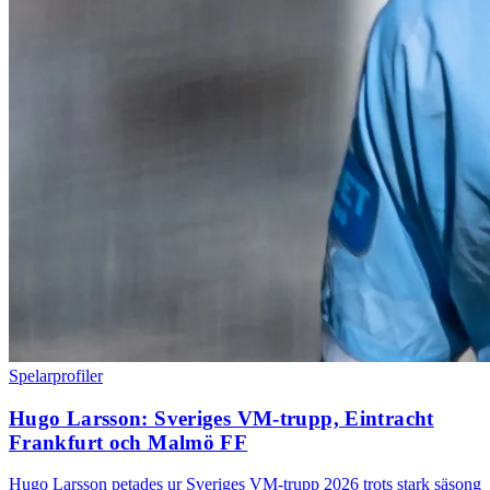
Spelarprofiler
Hugo Larsson: Sveriges VM-trupp, Eintracht
Frankfurt och Malmö FF
Hugo Larsson petades ur Sveriges VM-trupp 2026 trots stark säsong