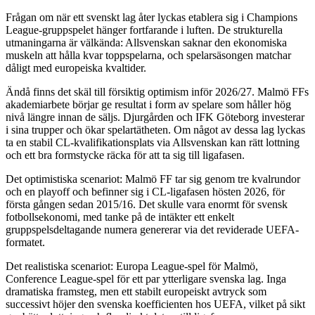
Frågan om när ett svenskt lag åter lyckas etablera sig i Champions
League-gruppspelet hänger fortfarande i luften. De strukturella
utmaningarna är välkända: Allsvenskan saknar den ekonomiska
muskeln att hålla kvar toppspelarna, och spelarsäsongen matchar
dåligt med europeiska kvaltider.
Ändå finns det skäl till försiktig optimism inför 2026/27. Malmö FFs
akademiarbete börjar ge resultat i form av spelare som håller hög
nivå längre innan de säljs. Djurgården och IFK Göteborg investerar
i sina trupper och ökar spelartätheten. Om något av dessa lag lyckas
ta en stabil CL-kvalifikationsplats via Allsvenskan kan rätt lottning
och ett bra formstycke räcka för att ta sig till ligafasen.
Det optimistiska scenariot: Malmö FF tar sig genom tre kvalrundor
och en playoff och befinner sig i CL-ligafasen hösten 2026, för
första gången sedan 2015/16. Det skulle vara enormt för svensk
fotbollsekonomi, med tanke på de intäkter ett enkelt
gruppspelsdeltagande numera genererar via det reviderade UEFA-
formatet.
Det realistiska scenariot: Europa League-spel för Malmö,
Conference League-spel för ett par ytterligare svenska lag. Inga
dramatiska framsteg, men ett stabilt europeiskt avtryck som
successivt höjer den svenska koefficienten hos UEFA, vilket på sikt