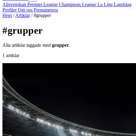
Allsvenskan
Premier League
Champions League
La Liga
Landslag
Profiler
Om oss
Prenumerera
Hem
/
Artiklar
/
#grupper
#grupper
Alla artiklar taggade med
grupper
.
1 artiklar