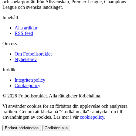
och spelarporträtt från Allsvenskan, Premier League, Champions
League och svenska landslaget.
Innehåll
Alla artiklar
RSS-feed
Om oss
Om Fotbollsoraklet
Nyhetsbrev
Juridik
Integritetspolicy
Cookiepolicy
© 2026 Fotbollsoraklet. Alla rättigheter förbehållna.
Vi använder cookies för att förbättra din upplevelse och analysera
trafiken. Genom att klicka på "Godkänn alla" samtycker du till
användningen av cookies. Läs mer i vår
cookiepolicy
.
Endast nödvändiga
Godkänn alla