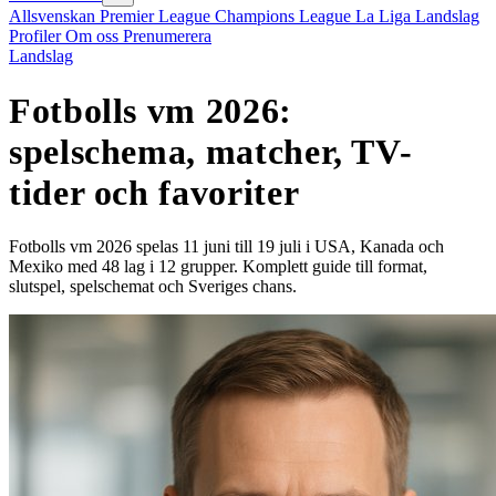
Allsvenskan
Premier League
Champions League
La Liga
Landslag
Profiler
Om oss
Prenumerera
Landslag
Fotbolls vm 2026:
spelschema, matcher, TV-
tider och favoriter
Fotbolls vm 2026 spelas 11 juni till 19 juli i USA, Kanada och
Mexiko med 48 lag i 12 grupper. Komplett guide till format,
slutspel, spelschemat och Sveriges chans.