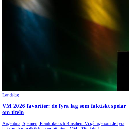
Landslag
VM 2026 favoriter: de fyra lag som faktiskt spelar
om titeln
Argentina, Spanien, Frankrike och Brasilien. Vi går igenom de fyra
lag som har realistisk chans att vinna VM 2026: taktik,