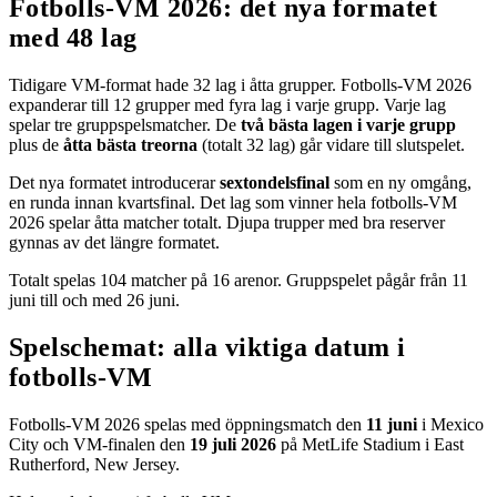
Fotbolls-VM 2026: det nya formatet
med 48 lag
Tidigare VM-format hade 32 lag i åtta grupper. Fotbolls-VM 2026
expanderar till 12 grupper med fyra lag i varje grupp. Varje lag
spelar tre gruppspelsmatcher. De
två bästa lagen i varje grupp
plus de
åtta bästa treorna
(totalt 32 lag) går vidare till slutspelet.
Det nya formatet introducerar
sextondelsfinal
som en ny omgång,
en runda innan kvartsfinal. Det lag som vinner hela fotbolls-VM
2026 spelar åtta matcher totalt. Djupa trupper med bra reserver
gynnas av det längre formatet.
Totalt spelas 104 matcher på 16 arenor. Gruppspelet pågår från 11
juni till och med 26 juni.
Spelschemat: alla viktiga datum i
fotbolls-VM
Fotbolls-VM 2026 spelas med öppningsmatch den
11 juni
i Mexico
City och VM-finalen den
19 juli 2026
på MetLife Stadium i East
Rutherford, New Jersey.