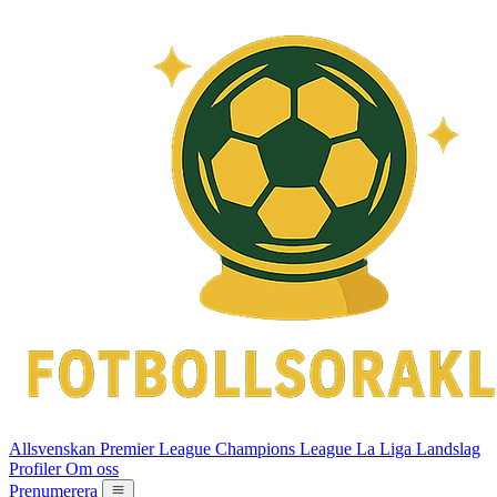
Allsvenskan
Premier League
Champions League
La Liga
Landslag
Profiler
Om oss
Prenumerera