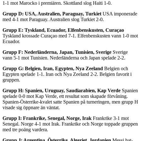
1-1 mot Marocko i premiären. Skottland slog Haiti 1-0.
Grupp D: USA, Australien, Paraguay, Turkiet
USA imponerade
med 4-1 mot Paraguay. Australien slog Turkiet 2-0.
Grupp E: Tyskland, Ecuador, Elfenbenskusten, Curaçao
Tyskland krossade Curaçao med 7-1. Elfenbenskusten vann 1-0 mot
Ecuador.
Grupp F: Nederländerna, Japan, Tunisien, Sverige
Sverige
vann 5-1 mot Tunisien. Nederländerna och Japan spelade 2-2.
Grupp G: Belgien, Iran, Egypten, Nya Zeeland
Belgien och
Egypten spelade 1-1. Iran och Nya Zeeland 2-2. Belgien favorit i
gruppen.
Grupp H: Spanien, Uruguay, Saudiarabien, Kap Verde
Spanien
spelade 0-0 mot Kap Verde, ett resultat som skapade förvåning.
Spanien-Österrike-kvalet satte Spanien på turneringen, men grupp H
visade sig öppnare än väntat.
Grupp I: Frankrike, Senegal, Norge, Irak
Frankrike 3-1 mot
Senegal. Norge 4-1 mot Irak. Frankrike och Norge toppade gruppen
med tre poäng vardera.
Grupp J: Argentina, Österrike, Algeriet, Jordanien
Messi hat-