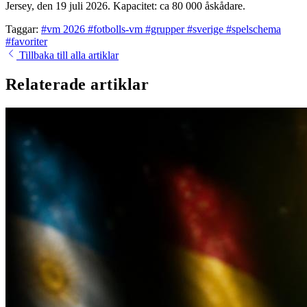
Jersey, den 19 juli 2026. Kapacitet: ca 80 000 åskådare.
Taggar:
#vm 2026
#fotbolls-vm
#grupper
#sverige
#spelschema
#favoriter
Tillbaka till alla artiklar
Relaterade artiklar