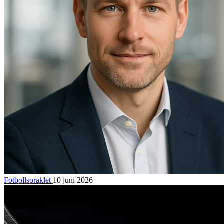
Fotbollsoraklet
10 juni 2026