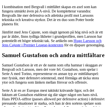
I kombination med Bergvall i mittfältet skapas en axel som kan
fungera utmärkt även på A-nivå. De kompletterar varandra:
Bergvalls lite mer defensiva och atletiska profil mot Larssons
tekniska och kreativa styrkor. Det är en duo som Potter borde
planera för.
Jämfört med Jens Cajuste, som slagit igenom på hög nivå och är ett
par år äldre, finns tydliga likheter i grundprofilen, men Larsson har
potentiellt ett högre tekniskt tak. Se artikeln om
Hugo Larsson och
Jens Cajuste i Premier League-kontexten
för en djupare genomgång.
Samuel Gustafson och andra mittfältare
Samuel Gustafson är ett av de namn som ofta hamnar i skuggan av
Bergvall och Larsson, men det vore fel. Gustafson, som spelar i
Serie A med Torino, representerar en annan typ av mittfältarspel:
mer fysisk, mer defensivt orienterad, med förmåga att täcka stora
ytor och fungera som länken mellan försvar och offensiv.
Serie A är en av Europas mest taktiskt krävande ligor, och det
faktum att Gustafson etablerat sig där säger något om hans nivå.
Hans PPDA-siffror (passes allowed per defensive action) i defensivt
pressande situationer är starka, och han är den sortens spelare som