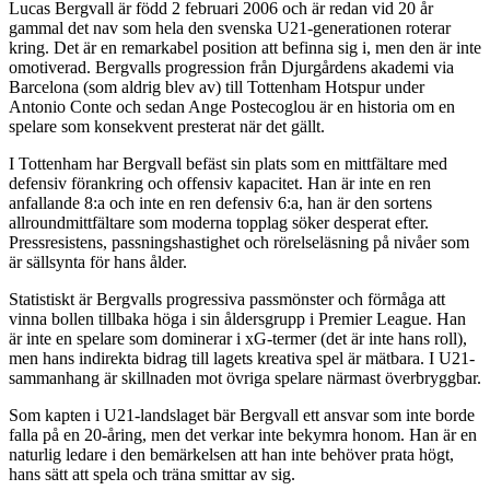
Lucas Bergvall är född 2 februari 2006 och är redan vid 20 år
gammal det nav som hela den svenska U21-generationen roterar
kring. Det är en remarkabel position att befinna sig i, men den är inte
omotiverad. Bergvalls progression från Djurgårdens akademi via
Barcelona (som aldrig blev av) till Tottenham Hotspur under
Antonio Conte och sedan Ange Postecoglou är en historia om en
spelare som konsekvent presterat när det gällt.
I Tottenham har Bergvall befäst sin plats som en mittfältare med
defensiv förankring och offensiv kapacitet. Han är inte en ren
anfallande 8:a och inte en ren defensiv 6:a, han är den sortens
allroundmittfältare som moderna topplag söker desperat efter.
Pressresistens, passningshastighet och rörelseläsning på nivåer som
är sällsynta för hans ålder.
Statistiskt är Bergvalls progressiva passmönster och förmåga att
vinna bollen tillbaka höga i sin åldersgrupp i Premier League. Han
är inte en spelare som dominerar i xG-termer (det är inte hans roll),
men hans indirekta bidrag till lagets kreativa spel är mätbara. I U21-
sammanhang är skillnaden mot övriga spelare närmast överbryggbar.
Som kapten i U21-landslaget bär Bergvall ett ansvar som inte borde
falla på en 20-åring, men det verkar inte bekymra honom. Han är en
naturlig ledare i den bemärkelsen att han inte behöver prata högt,
hans sätt att spela och träna smittar av sig.