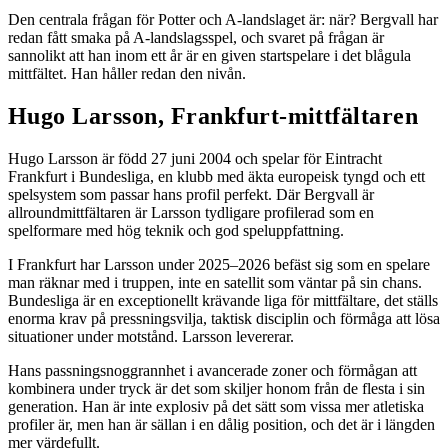
Den centrala frågan för Potter och A-landslaget är: när? Bergvall har
redan fått smaka på A-landslagsspel, och svaret på frågan är
sannolikt att han inom ett år är en given startspelare i det blågula
mittfältet. Han håller redan den nivån.
Hugo Larsson, Frankfurt-mittfältaren
Hugo Larsson är född 27 juni 2004 och spelar för Eintracht
Frankfurt i Bundesliga, en klubb med äkta europeisk tyngd och ett
spelsystem som passar hans profil perfekt. Där Bergvall är
allroundmittfältaren är Larsson tydligare profilerad som en
spelformare med hög teknik och god speluppfattning.
I Frankfurt har Larsson under 2025–2026 befäst sig som en spelare
man räknar med i truppen, inte en satellit som väntar på sin chans.
Bundesliga är en exceptionellt krävande liga för mittfältare, det ställs
enorma krav på pressningsvilja, taktisk disciplin och förmåga att lösa
situationer under motstånd. Larsson levererar.
Hans passningsnoggrannhet i avancerade zoner och förmågan att
kombinera under tryck är det som skiljer honom från de flesta i sin
generation. Han är inte explosiv på det sätt som vissa mer atletiska
profiler är, men han är sällan i en dålig position, och det är i längden
mer värdefullt.