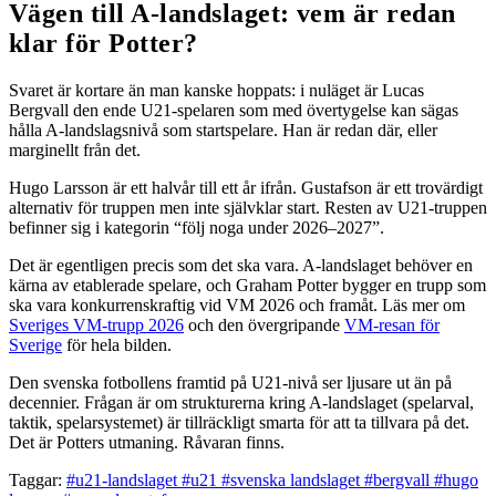
Vägen till A-landslaget: vem är redan
klar för Potter?
Svaret är kortare än man kanske hoppats: i nuläget är Lucas
Bergvall den ende U21-spelaren som med övertygelse kan sägas
hålla A-landslagsnivå som startspelare. Han är redan där, eller
marginellt från det.
Hugo Larsson är ett halvår till ett år ifrån. Gustafson är ett trovärdigt
alternativ för truppen men inte självklar start. Resten av U21-truppen
befinner sig i kategorin “följ noga under 2026–2027”.
Det är egentligen precis som det ska vara. A-landslaget behöver en
kärna av etablerade spelare, och Graham Potter bygger en trupp som
ska vara konkurrenskraftig vid VM 2026 och framåt. Läs mer om
Sveriges VM-trupp 2026
och den övergripande
VM-resan för
Sverige
för hela bilden.
Den svenska fotbollens framtid på U21-nivå ser ljusare ut än på
decennier. Frågan är om strukturerna kring A-landslaget (spelarval,
taktik, spelarsystemet) är tillräckligt smarta för att ta tillvara på det.
Det är Potters utmaning. Råvaran finns.
Taggar:
#u21-landslaget
#u21
#svenska landslaget
#bergvall
#hugo