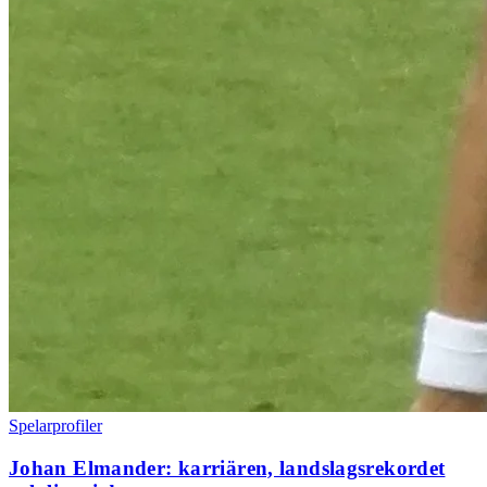
Spelarprofiler
Johan Elmander: karriären, landslagsrekordet