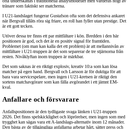
ofta underskattas i traditionella analysmodeller men värderas högt av
tränare som faktiskt ser matcherna.
I U21-landslaget fungerar Gustafson ofta som det defensiva ankaret
när Bergvall tillåts röra sig friare, en roll han fyller utan prestige. Det
är ett gott tecken.
Utöver dessa tre finns ett par mittfältare i kön. Bredden i den här
positionen är god, och det är en positiv signal för framtiden.
Problemet (om man kan kalla det ett problem) är att mellannivån av
mittfältare i U21-truppen är det som separerar de tre stjärnorna från
resten. Nivåklyftan inom truppen är märkbar.
Det som saknas är en riktigt explosiv, kreativ 10:a som kan lösa
matcher på egen hand. Bergvall och Larsson är för duktiga för att
bara vara servicespelare, men ingen i U21-kretsen är riktigt den
sortens matchavgörare som kan fälla avgörandet i ett jämnt EM-
kval.
Anfallare och försvarare
Anfallspositionen är den tydligaste svaga länken i U21-truppen
2026. Det finns spelskicklighet och löprörelser, men ingen som med
trygghet kan sägas vara ett A-landslags-alternativ inom 12 månader.
Den bästa av de tillgängliga anfallarna arbetar hårt, sätter press och