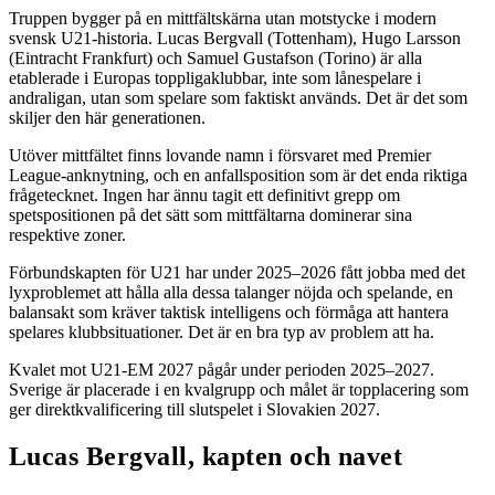
Truppen bygger på en mittfältskärna utan motstycke i modern
svensk U21-historia. Lucas Bergvall (Tottenham), Hugo Larsson
(Eintracht Frankfurt) och Samuel Gustafson (Torino) är alla
etablerade i Europas toppligaklubbar, inte som lånespelare i
andraligan, utan som spelare som faktiskt används. Det är det som
skiljer den här generationen.
Utöver mittfältet finns lovande namn i försvaret med Premier
League-anknytning, och en anfallsposition som är det enda riktiga
frågetecknet. Ingen har ännu tagit ett definitivt grepp om
spetspositionen på det sätt som mittfältarna dominerar sina
respektive zoner.
Förbundskapten för U21 har under 2025–2026 fått jobba med det
lyxproblemet att hålla alla dessa talanger nöjda och spelande, en
balansakt som kräver taktisk intelligens och förmåga att hantera
spelares klubbsituationer. Det är en bra typ av problem att ha.
Kvalet mot U21-EM 2027 pågår under perioden 2025–2027.
Sverige är placerade i en kvalgrupp och målet är topplacering som
ger direktkvalificering till slutspelet i Slovakien 2027.
Lucas Bergvall, kapten och navet