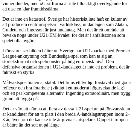
vinner dueller, men xG-siffrorna är inte tillräckligt övertygande för
att utse en klar framtidsstjärna.
Det är inte en katastrof. Sverige har historiskt inte haft en kultur av
att producera centrumspetsar i världsklass, undantagen som Zlatan,
Guidetti och Ingesson är just undantag. Men det är ett område att
bevaka noga under U21-EM-kvalet, för det är i anfallszonen som
spelet ofta avgörs.
I försvaret ser bilden bättre ut. Sverige har U21-backar med Premier
League-anknytning och Bundesliga-spel som kan ta sig an
storleksformat och spelmönster på hög europeisk nivå. Den
defensiva organisationen i U21-landslaget är inte ett problem, det är
faktiskt en styrka.
Målvaktspositionen är stabil. Det finns ett tydligt förstaval med goda
reflexer och bra fotarbete (viktigt i ett modernt högtryckande lag)
och ett par kompetenta alternativ. Ingenting extraordinärt, men trygg
grund att bygga på.
Det är värt att nämna att flera av dessa U21-spelare på försvarssidan
är kandidater för att ta plats i den breda A-landslagstruppen inom 2–
3 år, även om de kanske inte är givna startspelare. Djupet i truppen
är bättre än det sett ut på länge.