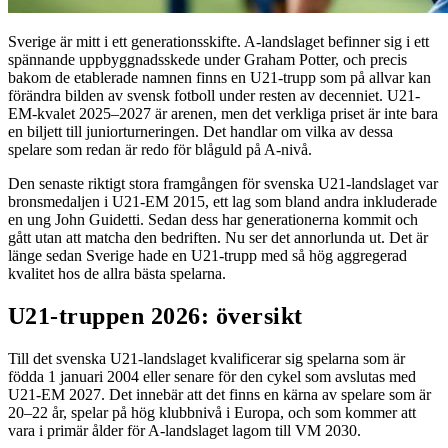
Sverige är mitt i ett generationsskifte. A-landslaget befinner sig i ett
spännande uppbyggnadsskede under Graham Potter, och precis
bakom de etablerade namnen finns en U21-trupp som på allvar kan
förändra bilden av svensk fotboll under resten av decenniet. U21-
EM-kvalet 2025–2027 är arenen, men det verkliga priset är inte bara
en biljett till juniorturneringen. Det handlar om vilka av dessa
spelare som redan är redo för blåguld på A-nivå.
Den senaste riktigt stora framgången för svenska U21-landslaget var
bronsmedaljen i U21-EM 2015, ett lag som bland andra inkluderade
en ung John Guidetti. Sedan dess har generationerna kommit och
gått utan att matcha den bedriften. Nu ser det annorlunda ut. Det är
länge sedan Sverige hade en U21-trupp med så hög aggregerad
kvalitet hos de allra bästa spelarna.
U21-truppen 2026: översikt
Till det svenska U21-landslaget kvalificerar sig spelarna som är
födda 1 januari 2004 eller senare för den cykel som avslutas med
U21-EM 2027. Det innebär att det finns en kärna av spelare som är
20–22 år, spelar på hög klubbnivå i Europa, och som kommer att
vara i primär ålder för A-landslaget lagom till VM 2030.