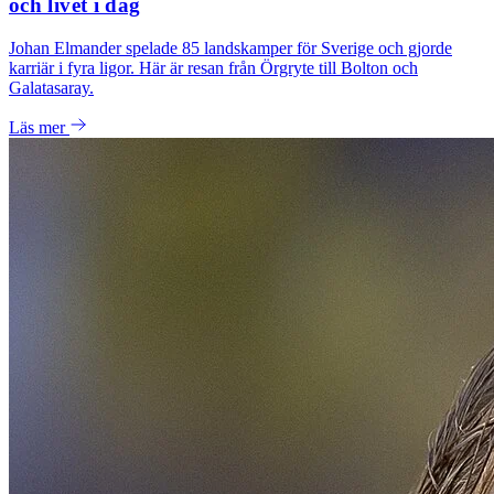
och livet i dag
Johan Elmander spelade 85 landskamper för Sverige och gjorde
karriär i fyra ligor. Här är resan från Örgryte till Bolton och
Galatasaray.
Läs mer