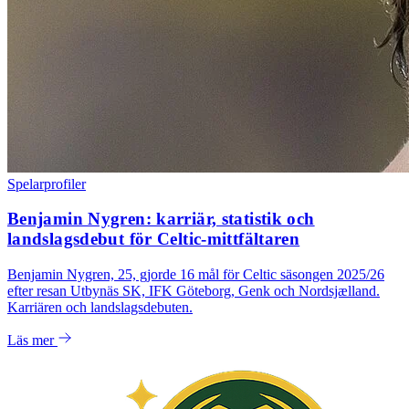
Spelarprofiler
Benjamin Nygren: karriär, statistik och
landslagsdebut för Celtic-mittfältaren
Benjamin Nygren, 25, gjorde 16 mål för Celtic säsongen 2025/26
efter resan Utbynäs SK, IFK Göteborg, Genk och Nordsjælland.
Karriären och landslagsdebuten.
Läs mer