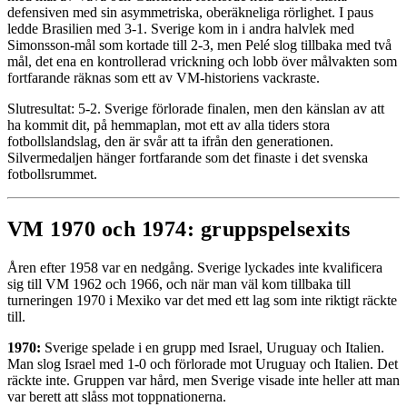
defensiven med sin asymmetriska, oberäkneliga rörlighet. I paus
ledde Brasilien med 3-1. Sverige kom in i andra halvlek med
Simonsson-mål som kortade till 2-3, men Pelé slog tillbaka med två
mål, det ena en kontrollerad vrickning och lobb över målvakten som
fortfarande räknas som ett av VM-historiens vackraste.
Slutresultat: 5-2. Sverige förlorade finalen, men den känslan av att
ha kommit dit, på hemmaplan, mot ett av alla tiders stora
fotbollslandslag, den är svår att ta ifrån den generationen.
Silvermedaljen hänger fortfarande som det finaste i det svenska
fotbollsrummet.
VM 1970 och 1974: gruppspelsexits
Åren efter 1958 var en nedgång. Sverige lyckades inte kvalificera
sig till VM 1962 och 1966, och när man väl kom tillbaka till
turneringen 1970 i Mexiko var det med ett lag som inte riktigt räckte
till.
1970:
Sverige spelade i en grupp med Israel, Uruguay och Italien.
Man slog Israel med 1-0 och förlorade mot Uruguay och Italien. Det
räckte inte. Gruppen var hård, men Sverige visade inte heller att man
var berett att slåss mot toppnationerna.