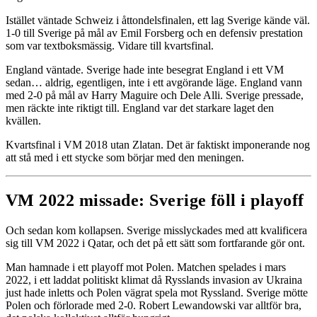
Istället väntade Schweiz i åttondelsfinalen, ett lag Sverige kände väl.
1-0 till Sverige på mål av Emil Forsberg och en defensiv prestation
som var textboksmässig. Vidare till kvartsfinal.
England väntade. Sverige hade inte besegrat England i ett VM
sedan… aldrig, egentligen, inte i ett avgörande läge. England vann
med 2-0 på mål av Harry Maguire och Dele Alli. Sverige pressade,
men räckte inte riktigt till. England var det starkare laget den
kvällen.
Kvartsfinal i VM 2018 utan Zlatan. Det är faktiskt imponerande nog
att stå med i ett stycke som börjar med den meningen.
VM 2022 missade: Sverige föll i playoff
Och sedan kom kollapsen. Sverige misslyckades med att kvalificera
sig till VM 2022 i Qatar, och det på ett sätt som fortfarande gör ont.
Man hamnade i ett playoff mot Polen. Matchen spelades i mars
2022, i ett laddat politiskt klimat då Rysslands invasion av Ukraina
just hade inletts och Polen vägrat spela mot Ryssland. Sverige mötte
Polen och förlorade med 2-0. Robert Lewandowski var alltför bra,