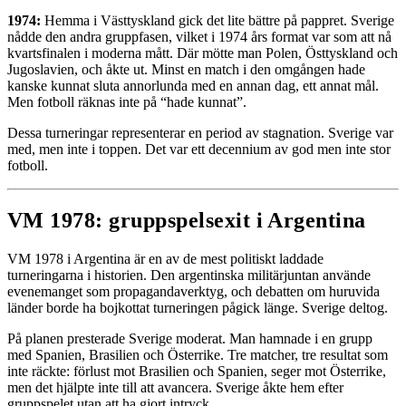
1974:
Hemma i Västtyskland gick det lite bättre på pappret. Sverige
nådde den andra gruppfasen, vilket i 1974 års format var som att nå
kvartsfinalen i moderna mått. Där mötte man Polen, Östtyskland och
Jugoslavien, och åkte ut. Minst en match i den omgången hade
kanske kunnat sluta annorlunda med en annan dag, ett annat mål.
Men fotboll räknas inte på “hade kunnat”.
Dessa turneringar representerar en period av stagnation. Sverige var
med, men inte i toppen. Det var ett decennium av god men inte stor
fotboll.
VM 1978: gruppspelsexit i Argentina
VM 1978 i Argentina är en av de mest politiskt laddade
turneringarna i historien. Den argentinska militärjuntan använde
evenemanget som propagandaverktyg, och debatten om huruvida
länder borde ha bojkottat turneringen pågick länge. Sverige deltog.
På planen presterade Sverige moderat. Man hamnade i en grupp
med Spanien, Brasilien och Österrike. Tre matcher, tre resultat som
inte räckte: förlust mot Brasilien och Spanien, seger mot Österrike,
men det hjälpte inte till att avancera. Sverige åkte hem efter
gruppspelet utan att ha gjort intryck.