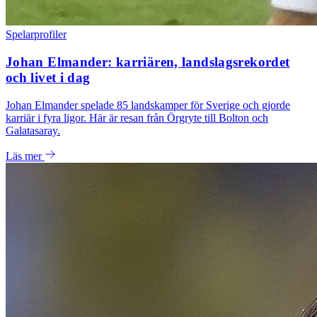
Spelarprofiler
Johan Elmander: karriären, landslagsrekordet
och livet i dag
Johan Elmander spelade 85 landskamper för Sverige och gjorde
karriär i fyra ligor. Här är resan från Örgryte till Bolton och
Galatasaray.
Läs mer