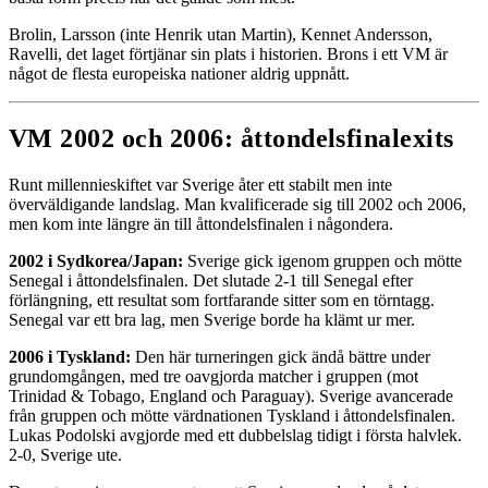
Brolin, Larsson (inte Henrik utan Martin), Kennet Andersson,
Ravelli, det laget förtjänar sin plats i historien. Brons i ett VM är
något de flesta europeiska nationer aldrig uppnått.
VM 2002 och 2006: åttondelsfinalexits
Runt millennieskiftet var Sverige åter ett stabilt men inte
överväldigande landslag. Man kvalificerade sig till 2002 och 2006,
men kom inte längre än till åttondelsfinalen i någondera.
2002 i Sydkorea/Japan:
Sverige gick igenom gruppen och mötte
Senegal i åttondelsfinalen. Det slutade 2-1 till Senegal efter
förlängning, ett resultat som fortfarande sitter som en törntagg.
Senegal var ett bra lag, men Sverige borde ha klämt ur mer.
2006 i Tyskland:
Den här turneringen gick ändå bättre under
grundomgången, med tre oavgjorda matcher i gruppen (mot
Trinidad & Tobago, England och Paraguay). Sverige avancerade
från gruppen och mötte värdnationen Tyskland i åttondelsfinalen.
Lukas Podolski avgjorde med ett dubbelslag tidigt i första halvlek.
2-0, Sverige ute.