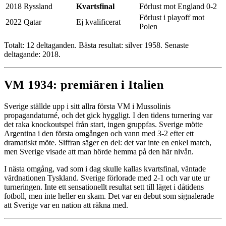
2018
Ryssland
Kvartsfinal
Förlust mot England 0-2
Förlust i playoff mot
2022
Qatar
Ej kvalificerat
Polen
Totalt: 12 deltaganden. Bästa resultat: silver 1958. Senaste
deltagande: 2018.
VM 1934: premiären i Italien
Sverige ställde upp i sitt allra första VM i Mussolinis
propagandaturné, och det gick hyggligt. I den tidens turnering var
det raka knockoutspel från start, ingen gruppfas. Sverige mötte
Argentina i den första omgången och vann med 3-2 efter ett
dramatiskt möte. Siffran säger en del: det var inte en enkel match,
men Sverige visade att man hörde hemma på den här nivån.
I nästa omgång, vad som i dag skulle kallas kvartsfinal, väntade
värdnationen Tyskland. Sverige förlorade med 2-1 och var ute ur
turneringen. Inte ett sensationellt resultat sett till läget i dåtidens
fotboll, men inte heller en skam. Det var en debut som signalerade
att Sverige var en nation att räkna med.