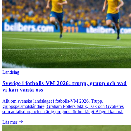
Landslag
Sverige i fotbolls-VM 2026: trupp, grupp och vad
vi kan vänta oss
Allt om svenska landslaget i fotbolls-VM 2026. Trupp,
gruppspelsmotståndare, Graham Potters taktik, Isak och Gyökeres
som anfallsduo, och en ärlig prognos för hur långt Blågult kan nå.
Läs mer