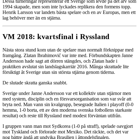
Dessa turneringar representerar ett Sverige som levde på det arv som
1994 skapade, men som inte lyckades replikera den formens topp.
Henrik Larsson var landets bästa spelare och en av Europas, men ett
lag behöver mer än en stjärna.
VM 2018: kvartsfinal i Ryssland
Nästa stora stund kom utan de spelare man normalt förknippar med
framgång. Zlatan Ibrahimović var inte med. Förbundskapten Janne
Andersson hade sagt att dörren stängdes, och Zlatan hade i
praktiken avslutat sin landslagskarriär 2016. Många skrattade lite
försiktigt åt Sverige utan sin största stjärna genom tiderna.
De slutade skratta ganska snabbt.
Sverige under Janne Andersson var ett kollektiv utan stjärnor men
med system, disciplin och en försvarsorganisation som var svår att
bryta ned. Man vann sin kvalgrupp, besegrade Italien i playoff (0-0
hemma, 1-0 borta, ett av den moderna svenska fotbollens starkaste
resultat) och reste till Ryssland med modest förväntan utifrån.
I gruppen vann man mot Sydkorea (1-0 på straff), spelade oavgjort
mot Tyskland och förlorade mot Mexiko. Det räckte, och det var
nog bättre ändå att undvika Brasilien i åttondelsfinalen.