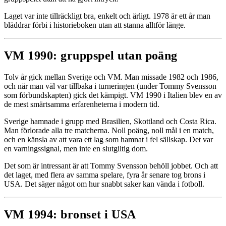
Laget var inte tillräckligt bra, enkelt och ärligt. 1978 är ett år man
bläddrar förbi i historieboken utan att stanna alltför länge.
VM 1990: gruppspel utan poäng
Tolv år gick mellan Sverige och VM. Man missade 1982 och 1986,
och när man väl var tillbaka i turneringen (under Tommy Svensson
som förbundskapten) gick det kämpigt. VM 1990 i Italien blev en av
de mest smärtsamma erfarenheterna i modern tid.
Sverige hamnade i grupp med Brasilien, Skottland och Costa Rica.
Man förlorade alla tre matcherna. Noll poäng, noll mål i en match,
och en känsla av att vara ett lag som hamnat i fel sällskap. Det var
en varningssignal, men inte en slutgiltig dom.
Det som är intressant är att Tommy Svensson behöll jobbet. Och att
det laget, med flera av samma spelare, fyra år senare tog brons i
USA. Det säger något om hur snabbt saker kan vända i fotboll.
VM 1994: bronset i USA