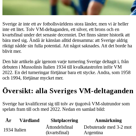
Sverige är inte ett av fotbollsvärldens stora länder, men vi är heller
inte ett litet. Tolv VM-deltaganden, ett silver, ett brons och en
kvartsfinal under det senaste decenniet. Det finns sämre historik att
bära med sig. Ändå är känslan alltid densamma: att Sverige aldrig
riktigt nådde sin fulla potential. Att något saknades. Att det borde ha
blivit mer.
Den här artikeln går igenom varje turnering Sverige deltagit i, från
debuten i Mussolinis Italien 1934 till kvalkatastrofen inför VM
2022. En del turneringar förtjänar bara ett stycke. Andra, som 1958
och 1994, förtjänar mycket mer.
Översikt: alla Sveriges VM-deltaganden
Sverige har kvalificerat sig till tolv av tjugotvå VM-slutrundor som
spelats fram till och med 2022. Nedan en samlad bild:
År
Värdland
Slutplacering
Anmärkning
Åttondelsfinal
Debuterade med 3-2 mot
1934
Italien
(kvartsfinal)
Argentina