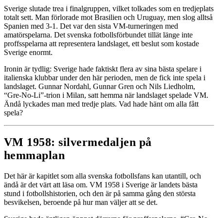
Sverige slutade trea i finalgruppen, vilket tolkades som en tredjeplats
totalt sett. Man förlorade mot Brasilien och Uruguay, men slog alltså
Spanien med 3-1. Det var den sista VM-turneringen med
amatörspelarna. Det svenska fotbollsförbundet tillät länge inte
proffsspelarna att representera landslaget, ett beslut som kostade
Sverige enormt.
Ironin är tydlig: Sverige hade faktiskt flera av sina bästa spelare i
italienska klubbar under den här perioden, men de fick inte spela i
landslaget. Gunnar Nordahl, Gunnar Gren och Nils Liedholm,
“Gre-No-Li”-trion i Milan, satt hemma när landslaget spelade VM.
Ändå lyckades man med tredje plats. Vad hade hänt om alla fått
spela?
VM 1958: silvermedaljen på
hemmaplan
Det här är kapitlet som alla svenska fotbollsfans kan utantill, och
ändå är det värt att läsa om. VM 1958 i Sverige är landets bästa
stund i fotbollshistorien, och den är på samma gång den största
besvikelsen, beroende på hur man väljer att se det.