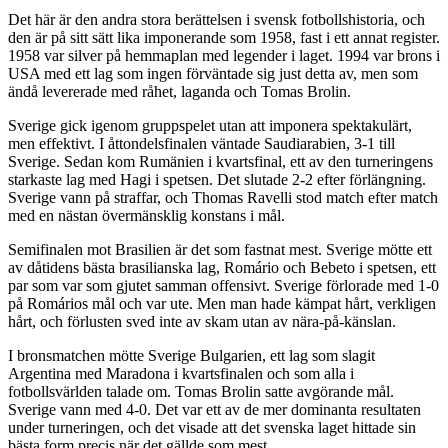
Det här är den andra stora berättelsen i svensk fotbollshistoria, och
den är på sitt sätt lika imponerande som 1958, fast i ett annat register.
1958 var silver på hemmaplan med legender i laget. 1994 var brons i
USA med ett lag som ingen förväntade sig just detta av, men som
ändå levererade med råhet, laganda och Tomas Brolin.
Sverige gick igenom gruppspelet utan att imponera spektakulärt,
men effektivt. I åttondelsfinalen väntade Saudiarabien, 3-1 till
Sverige. Sedan kom Rumänien i kvartsfinal, ett av den turneringens
starkaste lag med Hagi i spetsen. Det slutade 2-2 efter förlängning.
Sverige vann på straffar, och Thomas Ravelli stod match efter match
med en nästan övermänsklig konstans i mål.
Semifinalen mot Brasilien är det som fastnat mest. Sverige mötte ett
av dåtidens bästa brasilianska lag, Romário och Bebeto i spetsen, ett
par som var som gjutet samman offensivt. Sverige förlorade med 1-0
på Romários mål och var ute. Men man hade kämpat hårt, verkligen
hårt, och förlusten sved inte av skam utan av nära-på-känslan.
I bronsmatchen mötte Sverige Bulgarien, ett lag som slagit
Argentina med Maradona i kvartsfinalen och som alla i
fotbollsvärlden talade om. Tomas Brolin satte avgörande mål.
Sverige vann med 4-0. Det var ett av de mer dominanta resultaten
under turneringen, och det visade att det svenska laget hittade sin
bästa form precis när det gällde som mest.