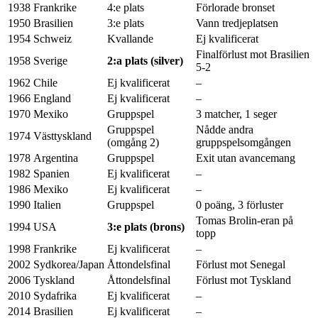
1938
Frankrike
4:e plats
Förlorade bronset
1950
Brasilien
3:e plats
Vann tredjeplatsen
1954
Schweiz
Kvallande
Ej kvalificerat
Finalförlust mot Brasilien
1958
Sverige
2:a plats (silver)
5-2
1962
Chile
Ej kvalificerat
–
1966
England
Ej kvalificerat
–
1970
Mexiko
Gruppspel
3 matcher, 1 seger
Gruppspel
Nådde andra
1974
Västtyskland
(omgång 2)
gruppspelsomgången
1978
Argentina
Gruppspel
Exit utan avancemang
1982
Spanien
Ej kvalificerat
–
1986
Mexiko
Ej kvalificerat
–
1990
Italien
Gruppspel
0 poäng, 3 förluster
Tomas Brolin-eran på
1994
USA
3:e plats (brons)
topp
1998
Frankrike
Ej kvalificerat
–
2002
Sydkorea/Japan
Åttondelsfinal
Förlust mot Senegal
2006
Tyskland
Åttondelsfinal
Förlust mot Tyskland
2010
Sydafrika
Ej kvalificerat
–
2014
Brasilien
Ej kvalificerat
–