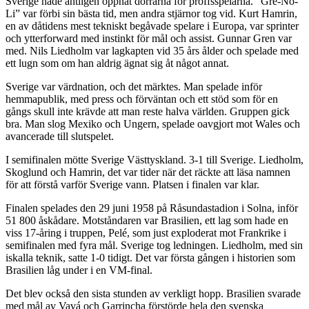
Sverige hade äntligen öppnat dörrarna för proffsspelarna. “Gre-No-
Li” var förbi sin bästa tid, men andra stjärnor tog vid. Kurt Hamrin,
en av dåtidens mest tekniskt begåvade spelare i Europa, var sprinter
och ytterforward med instinkt för mål och assist. Gunnar Gren var
med. Nils Liedholm var lagkapten vid 35 års ålder och spelade med
ett lugn som om han aldrig ägnat sig åt något annat.
Sverige var värdnation, och det märktes. Man spelade inför
hemmapublik, med press och förväntan och ett stöd som för en
gångs skull inte krävde att man reste halva världen. Gruppen gick
bra. Man slog Mexiko och Ungern, spelade oavgjort mot Wales och
avancerade till slutspelet.
I semifinalen mötte Sverige Västtyskland. 3-1 till Sverige. Liedholm,
Skoglund och Hamrin, det var tider när det räckte att läsa namnen
för att förstå varför Sverige vann. Platsen i finalen var klar.
Finalen spelades den 29 juni 1958 på Råsundastadion i Solna, inför
51 800 åskådare. Motståndaren var Brasilien, ett lag som hade en
viss 17-åring i truppen, Pelé, som just exploderat mot Frankrike i
semifinalen med fyra mål. Sverige tog ledningen. Liedholm, med sin
iskalla teknik, satte 1-0 tidigt. Det var första gången i historien som
Brasilien låg under i en VM-final.
Det blev också den sista stunden av verkligt hopp. Brasilien svarade
med mål av Vavá och Garrincha förstörde hela den svenska