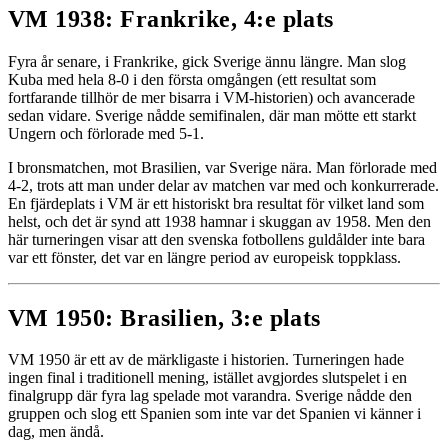
VM 1938: Frankrike, 4:e plats
Fyra år senare, i Frankrike, gick Sverige ännu längre. Man slog
Kuba med hela 8-0 i den första omgången (ett resultat som
fortfarande tillhör de mer bisarra i VM-historien) och avancerade
sedan vidare. Sverige nådde semifinalen, där man mötte ett starkt
Ungern och förlorade med 5-1.
I bronsmatchen, mot Brasilien, var Sverige nära. Man förlorade med
4-2, trots att man under delar av matchen var med och konkurrerade.
En fjärdeplats i VM är ett historiskt bra resultat för vilket land som
helst, och det är synd att 1938 hamnar i skuggan av 1958. Men den
här turneringen visar att den svenska fotbollens guldålder inte bara
var ett fönster, det var en längre period av europeisk toppklass.
VM 1950: Brasilien, 3:e plats
VM 1950 är ett av de märkligaste i historien. Turneringen hade
ingen final i traditionell mening, istället avgjordes slutspelet i en
finalgrupp där fyra lag spelade mot varandra. Sverige nådde den
gruppen och slog ett Spanien som inte var det Spanien vi känner i
dag, men ändå.