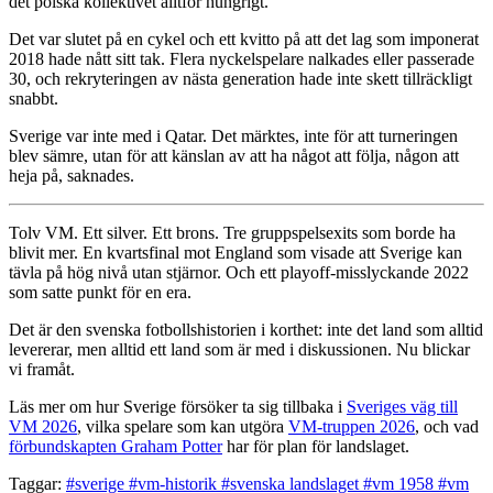
det polska kollektivet alltför hungrigt.
Det var slutet på en cykel och ett kvitto på att det lag som imponerat
2018 hade nått sitt tak. Flera nyckelspelare nalkades eller passerade
30, och rekryteringen av nästa generation hade inte skett tillräckligt
snabbt.
Sverige var inte med i Qatar. Det märktes, inte för att turneringen
blev sämre, utan för att känslan av att ha något att följa, någon att
heja på, saknades.
Tolv VM. Ett silver. Ett brons. Tre gruppspelsexits som borde ha
blivit mer. En kvartsfinal mot England som visade att Sverige kan
tävla på hög nivå utan stjärnor. Och ett playoff-misslyckande 2022
som satte punkt för en era.
Det är den svenska fotbollshistorien i korthet: inte det land som alltid
levererar, men alltid ett land som är med i diskussionen. Nu blickar
vi framåt.
Läs mer om hur Sverige försöker ta sig tillbaka i
Sveriges väg till
VM 2026
, vilka spelare som kan utgöra
VM-truppen 2026
, och vad
förbundskapten Graham Potter
har för plan för landslaget.
Taggar:
#sverige
#vm-historik
#svenska landslaget
#vm 1958
#vm